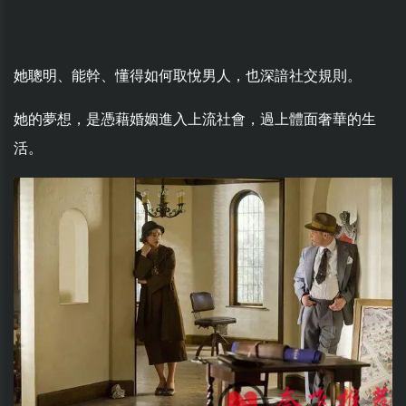
她聰明、能幹、懂得如何取悅男人，也深諳社交規則。
她的夢想，是憑藉婚姻進入上流社會，過上體面奢華的生
活。