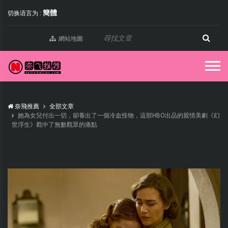
簡體
切换语言为 :
網站地圖
奈飛推薦
全部文章
她為女兒付出一切，卻養出了一個冷血怪物，這部HBO出品的親情美劇《幻
世浮生》戳中了無數觀眾的痛點