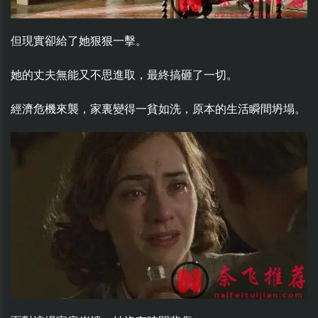
但現實卻給了她狠狠一擊。
她的丈夫無能又不思進取，最終搞砸了一切。
經濟危機來襲，家裏變得一貧如洗，原本的生活瞬間坍塌。