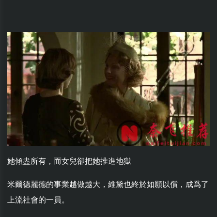
她傾盡所有，而女兒卻把她推進地獄
米爾德麗德的事業越做越大，維黛也終於如願以償，成爲了
上流社會的一員。