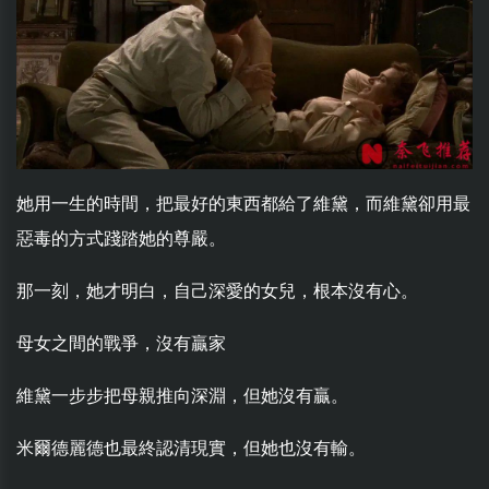
她用一生的時間，把最好的東西都給了維黛，而維黛卻用最
惡毒的方式踐踏她的尊嚴。
那一刻，她才明白，自己深愛的女兒，根本沒有心。
母女之間的戰爭，沒有贏家
維黛一步步把母親推向深淵，但她沒有贏。
米爾德麗德也最終認清現實，但她也沒有輸。