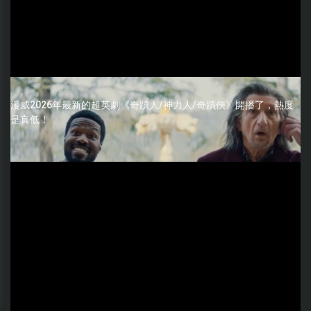
漫威2026年最新的超英劇《奇蹟人/神力人/奇蹟俠》開播了，熱度
是真低！