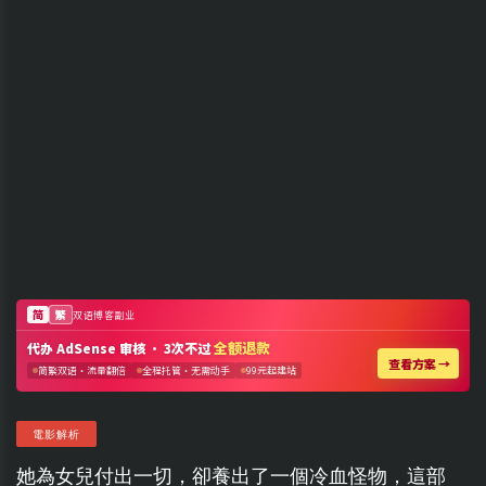
電影解析
她為女兒付出一切，卻養出了一個冷血怪物，這部