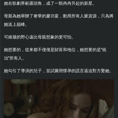
她在歌劇界嶄露頭角，成了一顆冉冉升起的新星。
母親為她舉辦了奢華的慶功宴，動用所有人脈資源，只為將
她送上巔峰。
可維黛的野心遠比母親想象的更可怕。
她想要的，從來都不僅僅是財富和地位，她想要的是"統
治"所有人。
她勾引了導演的兒子，並試圖用懷孕的謊言逼迫對方娶她。