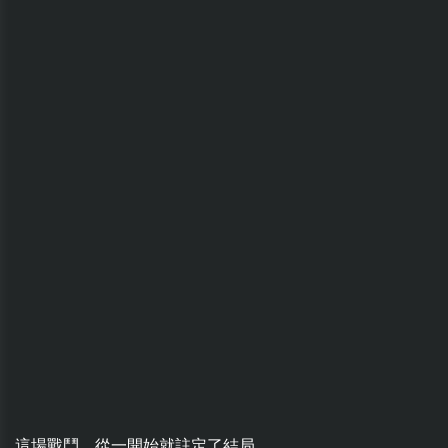
這場戰鬥，從一開始就註定了結局。