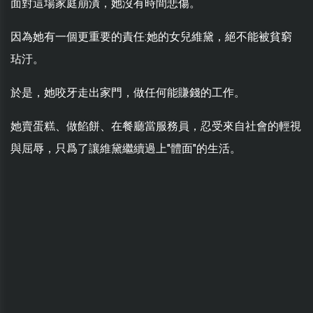
面對這場家庭崩潰，她沒有時間悲傷。
因為她有一個更重要的責任:她的女兒維黛，絕不能被貧窮
玷汙。
於是，她咬牙走出家門，做任何能賺錢的工作。
她賣蛋糕、做餡餅、在餐廳當服務員，忍受來自社會的輕視
與屈辱，只爲了讓維黛繼續過上"體面"的生活。