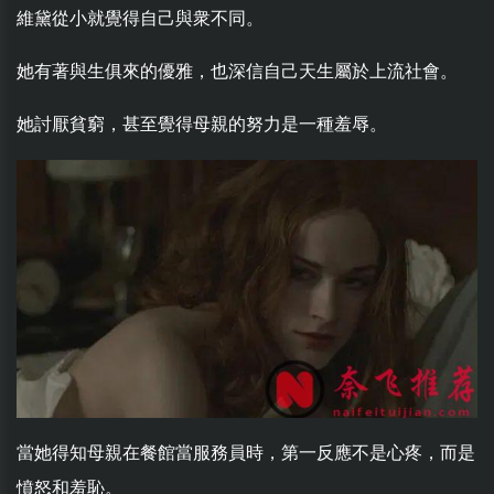
維黛從小就覺得自己與衆不同。
她有著與生俱來的優雅，也深信自己天生屬於上流社會。
她討厭貧窮，甚至覺得母親的努力是一種羞辱。
當她得知母親在餐館當服務員時，第一反應不是心疼，而是
憤怒和羞恥。