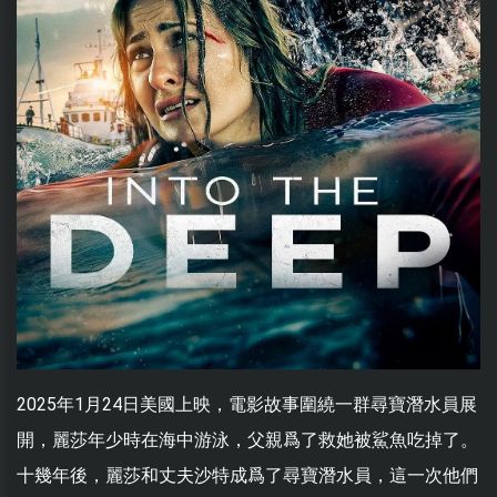
2025年1月24日美國上映，電影故事圍繞一群尋寶潛水員展
開，麗莎年少時在海中游泳，父親爲了救她被鯊魚吃掉了。
十幾年後，麗莎和丈夫沙特成爲了尋寶潛水員，這一次他們