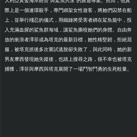
大利亞黃金海岸經營“與鯊魚共泳”的旅遊專案。然而，他實
際上是一個連環殺手，專門綁架女性遊客，將她們囚禁在船
上，並舉行殘忍的儀式，用鐵鏈將受害者綁在鯊魚籠中，投
入充滿血腥的鯊魚群海域，讓鯊魚撕咬她們的身體。自由奔
放的衝浪者澤菲成為塔克的最新目標，她性格堅韌，拒絕屈
服，被塔克抓後多次嘗試逃脫卻失敗了，與此同時，她的新
男友摩西發現她失蹤後，也踏上搜尋之路，很不幸也被塔克
捕獲，澤菲與摩西與塔克展開了一場鬥智鬥勇的生死較量。