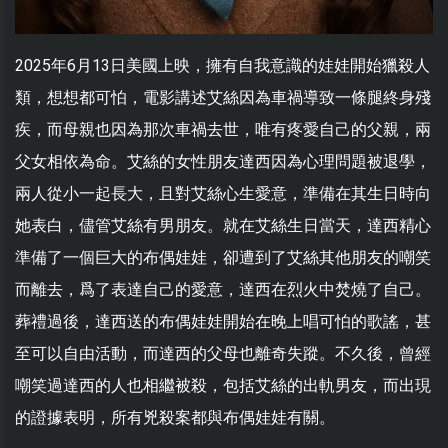
2025年6月13日美國上映，擁有自我意識的娃娃開始獵殺人
類，想想都可怕，電影講述艾絲因為車禍導致一條腿終身殘
疾，而母親也因為那次車禍去世，唯有疼愛自己的父親，兩
父女相依為命。艾絲的女性朋友達西因為心理問題被退學，
兩人從小一起長大，且對艾絲心生愛意，準備在其生日時向
她表白，儘管艾絲有男朋友。就在艾絲生日當天，達西精心
準備了一個巨大的布偶娃娃，卻遭到了艾絲其他朋友的嘲笑
而離去，爲了表達自己的愛意，達西在烈火中焚燒了自己。
葬禮過後，達西送的布偶娃娃開始在晚上唱可怕的歌謠，甚
至可以自由活動，而達西的父母也離奇失蹤。不久後，曾經
嘲笑過達西的人也相繼被殺，包括艾絲的出軌男友，而出現
的證據表明，所有兇殺案都與布偶娃娃有關。