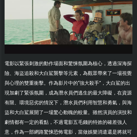
電影以緊張刺激的動作場面和驚悚氛圍為核心，透過深海探
險、海盜追殺和大白鯊襲擊等元素，為觀眾帶來了一場視覺
與心理的雙重衝擊。作為影片中的“強大殺手”，大白鯊的出
現加劇了緊張氛圍，成為潛水員們逃生的最大障礙，在資源
有限、環境惡劣的情況下，潛水員們利用智慧和勇氣，與海
盜和大白鯊展開了一場驚心動魄的較量。雖然演員的演技和
劇情都有一定的看點，不過電影五毛錢的特效的確差強人
意，作為一部網路驚悚恐怖電影，當做娛樂消遣還是將就可