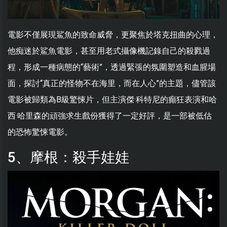
電影不僅展現鯊魚的致命威脅，更聚焦於塔克扭曲的心理，
他痴迷於鯊魚電影，甚至用老式攝像機記錄自己的殺戮過
程，形成一種病態的“藝術”，透過緊張的氛圍塑造和血腥場
面，探討“真正的怪物不在海里，而在人心”的主題，儘管該
電影被歸類為B級驚悚片，但主演傑·科特尼的癲狂表演和哈
西·哈里森的頑強求生戲份獲得了一定好評，是一部被低估
的恐怖驚悚電影。
5、摩根：殺手娃娃