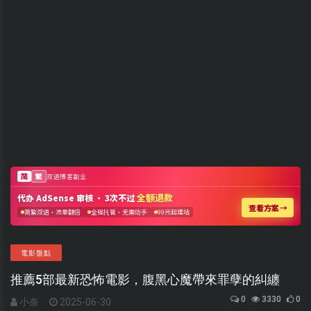
電影盤點
推薦5部最新恐怖電影，腹黑心魔帶來罪孽的糾纏
0
3330
0
小奈
2025-06-30