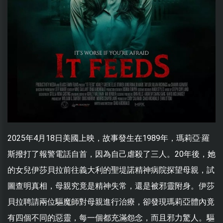
2025年4月18日美國上映，故事發生在1989年，瑪莉亞·羅
斯撥打了報警電話自首，因為自己虐殺了三人。20年後，她
的女兒伊莎貝拉前往義大利的聖堤諾精神病院探望母親，試
圖查明真相，母親究竟是精神失常，還是被邪靈附身。伊莎
貝拉聘請兩位驅魔師對母親進行治療，卻發現瑪莉亞體內竟
有四個不同的惡靈，每一個都充滿怨念，而且邪力驚人。驅