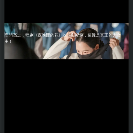
高開高走，韓劇《夜晚開的花》收視創紀錄，這纔是真正的大女
主！