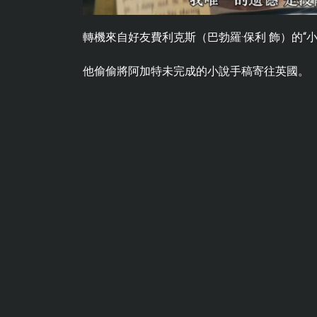
轉機來自好友費利克斯（巴勃羅·保利 飾）的“小
他偷偷將阿加特未完成的小說手稿寄往英國。