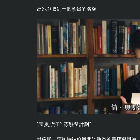
為她爭取到一個珍貴的名額。
“簡·奧斯汀作家駐留計劃”。
就這樣，阿加特被迫離開她熟悉的書店避風港