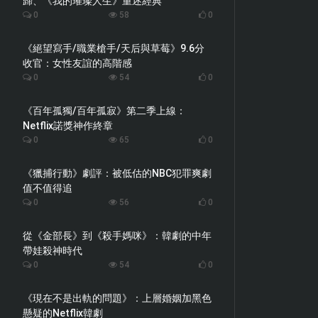
歸、《我的璀璨人生》重述經典
0
58
0
《絕望寫手/職業槍手/天后與草莓》9.6分
收官：女性友誼的高階感
0
54
0
《百年孤獨/百年孤寂》第二季上線：
Netflix諾獎神作終章
0
65
0
《獵捕行動》劇評：被低估的NBC犯罪爽劇
值不值得追
0
56
0
從《金部長》到《殺手媽咪》：韓劇的中年
帶娃殺神時代
0
54
0
《現在不是出軌的問題》：上層婚姻加黑色
懸疑的Netflix韓劇