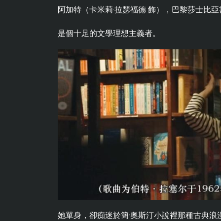
阿加特（卡米莉·拉瑟福德 飾），巴黎莎士比
是個十足的文學理想主義者。
她單身，卻痴迷於簡·奧斯汀小說裡那種古典浪