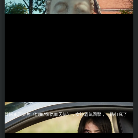
韓國犯罪爽片《姐姐/復仇血天使》，女神霸氣回擊，一路打瘋了