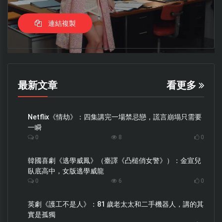
連結複製
最新文章
看更多
Netflix《情劫》：四集講完一場禁忌戀，謊言崩塌只需要
一瞬
0
8
0
韓國喜劇《逃學威鳳》（臺譯《凸槌俏女警》）：金宣兒
臥底高中，女版逃學威龍
0
6
0
英劇《護工不是人》：81 歲老太太和二手機器人，講的其
實是孤獨