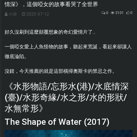
情深》，這個啞女的故事看哭了全世界
0
3101
0
小奈
2025-07-12
好久沒刷到這麼顛覆想象的奇幻愛情片了...
一個啞女愛上人魚怪物的故事，聽起來荒誕，看起來卻讓人
徹底淪陷。
沒錯，今天推薦的就是這部橫掃奧斯卡的禁忌之作。
《水形物語/忘形水(港)/水底情深
(臺)/水形奇緣/水之形/水的形狀/
水無常形》
The Shape of Water (2017)