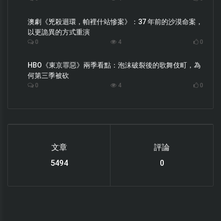
澳劇《兇殺迴環，帕裡什站慘案》：37 年前的沙漠命案，
以更詭異的方式重演
0
4
0
HBO《東京罪惡》兩季看點：泡沫破裂後的歌舞伎町，為
何第三季被砍
0
4
0
文章
評論
6220
0