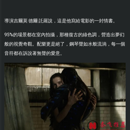
導演吉爾莫·德爾·託羅說，這是他寫給電影的一封情書。
95%的場景都在室內拍攝，那種復古的綠色調，營造出夢幻
般的視覺奇觀。配樂更是絕了，鋼琴聲如水般流淌，每一個
音符都在訴說著無聲的愛意。