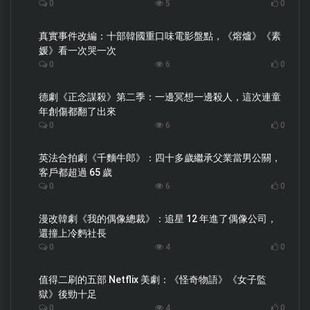
0
5
0
真實事件改編：十部韓國重口味電影盤點，《熔爐》《素
媛》看一次哭一次
0
6
0
德劇《正念謀殺》第二季：一邊冥想一邊殺人，這次連童
年創傷都翻了出來
0
6
0
英法合拍劇《千麵牛郎》：四十多歲繼承父業當男公關，
客戶都超過 65 歲
0
6
0
漫改韓劇《我的偶像總裁》：追星 12 年進了偶像公司，
還撞上冷麪社長
0
4
0
值得二刷的五部 Netflix 美劇：《怪奇物語》《女子監
獄》後勁十足
0
4
0