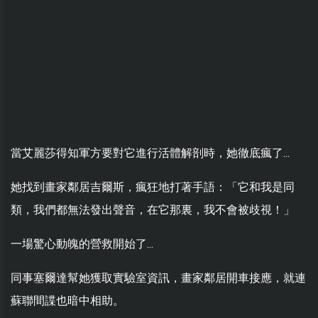
當艾麗莎得知軍方要對它進行活體解剖時，她徹底瘋了...
她找到畫家鄰居吉爾斯，瘋狂地打著手語：「它和我是同
類，我們都無法發出聲音，在它那裏，我不會被歧視！」
一場驚心動魄的營救開始了...
同事塞爾達幫她獲取實驗室資訊，畫家鄰居開車接應，就連
蘇聯間諜也暗中相助。