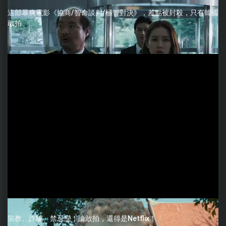
這部暴爽電影《協商/智命談判/極智對決》，差點被封殺，只有韓國
敢拍
宗教、詐騙、禁忌戀！論敢拍，還得是Netflix！