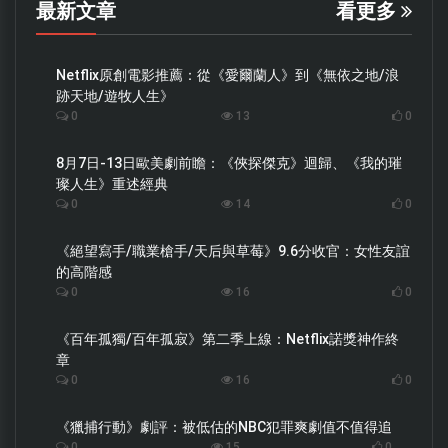
最新文章
看更多
Netflix原創電影推薦：從《愛爾蘭人》到《無依之地/浪
跡天地/遊牧人生》
0
13
0
8月7日-13日歐美劇前瞻：《俠探傑克》迴歸、《我的璀
璨人生》重述經典
0
14
0
《絕望寫手/職業槍手/天后與草莓》9.6分收官：女性友誼
的高階感
0
16
0
《百年孤獨/百年孤寂》第二季上線：Netflix諾獎神作終
章
0
16
0
《獵捕行動》劇評：被低估的NBC犯罪爽劇值不值得追
0
15
0