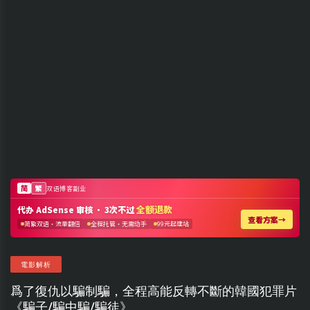
電影解析
爲了復仇以騙制騙，全程高能反轉不斷的韓國犯罪片
《騙子/騙中騙/騙徒》