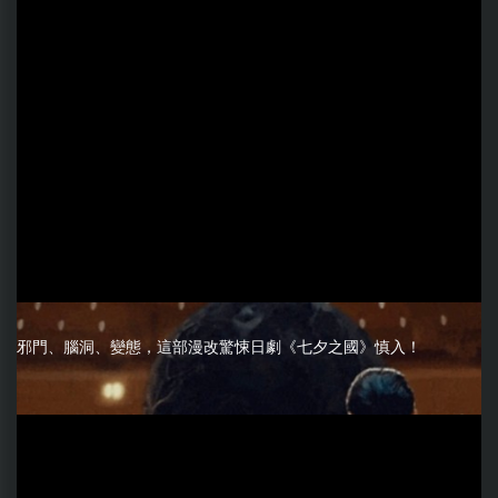
邪門、腦洞、變態，這部漫改驚悚日劇《七夕之國》慎入！