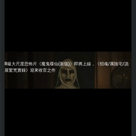
R級大尺度恐怖片《魔鬼碟仙(新版)》即將上線，《招魂/厲陰宅/詭
屋驚兇實錄》迎來收官之作