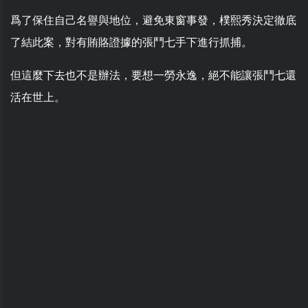
爲了保住自己名譽與地位，避免東窗事發，樸熙秀決定徹底
了結此案，對有賄賂證據的張鬥七手下進行抓捕。
但這麼下去也不是辦法，要想一勞永逸，絕不能讓張鬥七還
活在世上。