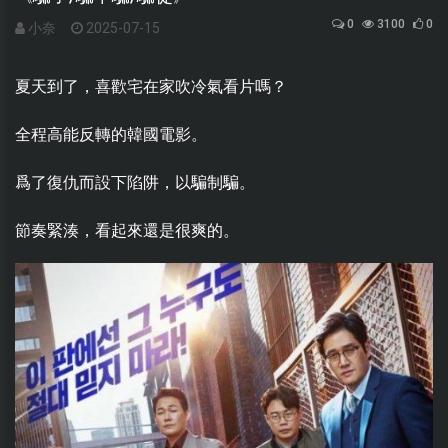
0
3100
0
小奈
2025-07-15
夏天到了，喜歡宅在家吹冷氣看片嗎？
全程高能反轉的韓國電影。
爲了復仇而設下陷阱，以騙制騙。
節奏緊湊，看起來還是很爽的。