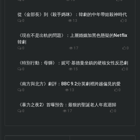
從《金部長》到《殺手媽咪》：韓劇的中年帶娃殺神時代
0
13
0
《現在不是出軌的問題》：上層婚姻加黑色懸疑的Netflix
韓劇
0
17
0
《特別行動：母獅》：妮可·基德曼坐鎮的硬核女性反恐劇
0
15
0
《南方與北方》劇評：BBC 9.2分英劇裡跨越偏見的愛
0
13
0
《暴力之夜2》首曝預告：最狠的聖誕老人年底迴歸
0
17
0