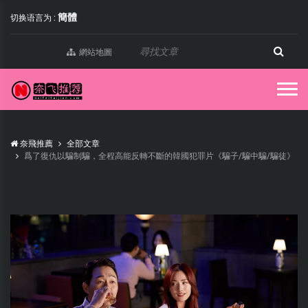
簡體
切换语言为 :
網站地圖
奈飛推薦
全部文章
爲了復仇以騙制騙，全程高能反轉不斷的韓國犯罪片《騙子/騙中騙/騙徒》