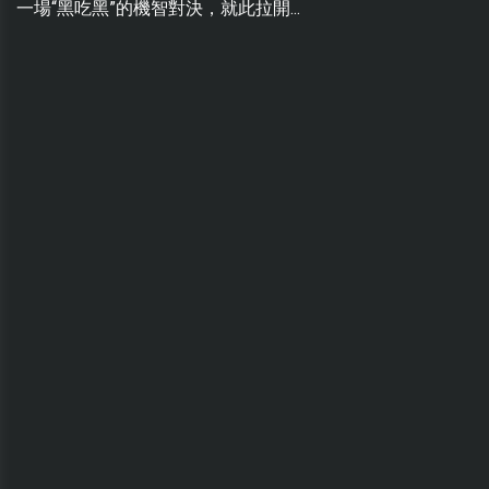
一場“黑吃黑”的機智對決，就此拉開...