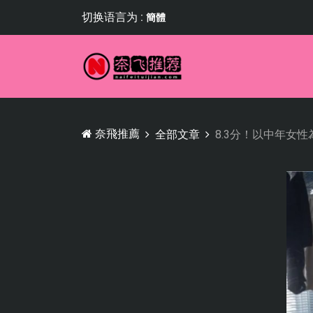
切换语言为 :
簡體
奈飛推薦
全部文章
8.3分！以中年女