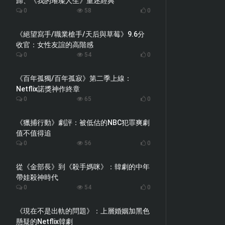
歸、《我的璀璨人生》重述經典
0
58
0
《絕望寫手/職業槍手/天后與草莓》9.6分
收官：女性友誼的高階感
0
54
0
《百年孤獨/百年孤寂》第二季上線：
Netflix諾獎神作終章
0
65
0
《獵捕行動》劇評：被低估的NBC犯罪爽劇
值不值得追
0
56
0
從《金部長》到《殺手媽咪》：韓劇的中年
帶娃殺神時代
0
54
0
《現在不是出軌的問題》：上層婚姻加黑色
懸疑的Netflix韓劇