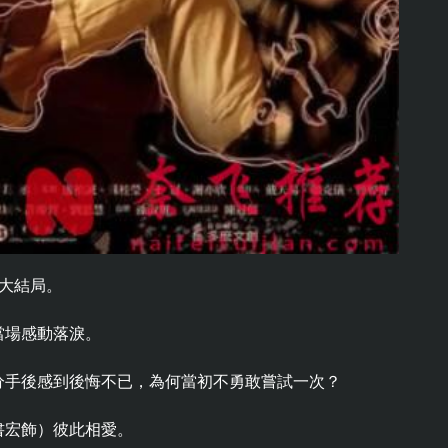
大結局。
當場感動落淚。
分手後感到後悔不已，為何當初不勇敢嘗試一次？
書宏飾）彼此相愛。