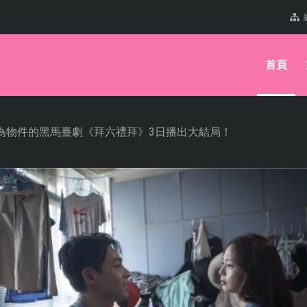
首頁
性為物件的黑馬臺劇《拜六禮拜》3日播出大結局！