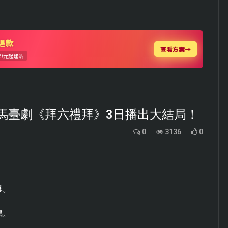
黑馬臺劇《拜六禮拜》3日播出大結局！
0
3136
0
爆。
鳴。