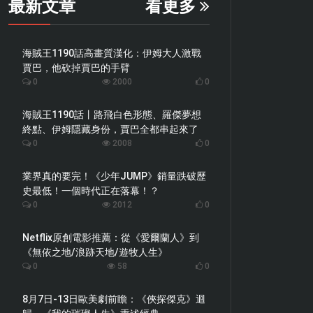
最新文章
看更多
海賊王1190話高畫質漢化：伊姆大人激戰
賈巴，他砍掉賈巴的手臂
0
2000
0
海賊王1190話丨路飛白色形態、羅傑夢想
終點、伊姆隱藏身份，賈巴全都串起來了
0
2008
0
業界真的要完！《少年JUMP》銷量跌破歷
史最低！一個時代正在落幕！？
0
2012
0
Netflix原創電影推薦：從《愛爾蘭人》到
《無依之地/浪跡天地/遊牧人生》
0
58
0
8月7日-13日歐美劇前瞻：《俠探傑克》迴