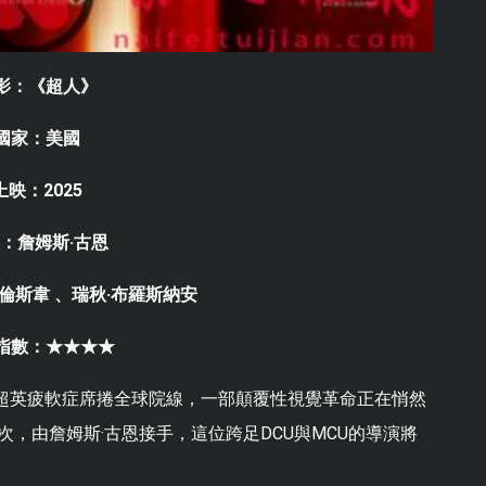
影：《超人》
國家：美國
上映：2025
：詹姆斯·古恩
倫斯韋 、瑞秋·布羅斯納安
指數：★★★★
當超英疲軟症席捲全球院線，一部顛覆性視覺革命正在悄然
，由詹姆斯·古恩接手，這位跨足DCU與MCU的導演將