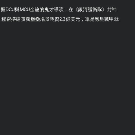
手握DCU與MCU金鑰的鬼才導演，在《銀河護衛隊》封神
秘密搭建孤獨堡壘場景耗資2.3億美元，單是氪星戰甲就