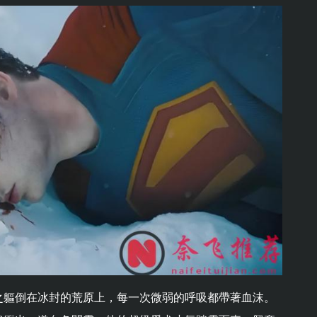
之軀倒在冰封的荒原上，每一次微弱的呼吸都帶著血沫。