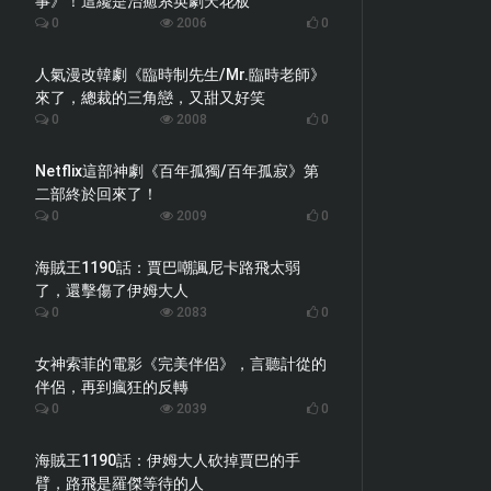
事》！這纔是治癒系英劇天花板
0
2006
0
人氣漫改韓劇《臨時制先生/Mr.臨時老師》
來了，總裁的三角戀，又甜又好笑
0
2008
0
Netflix這部神劇《百年孤獨/百年孤寂》第
二部終於回來了！
0
2009
0
海賊王1190話：賈巴嘲諷尼卡路飛太弱
了，還擊傷了伊姆大人
0
2083
0
女神索菲的電影《完美伴侶》，言聽計從的
伴侶，再到瘋狂的反轉
0
2039
0
海賊王1190話：伊姆大人砍掉賈巴的手
臂，路飛是羅傑等待的人