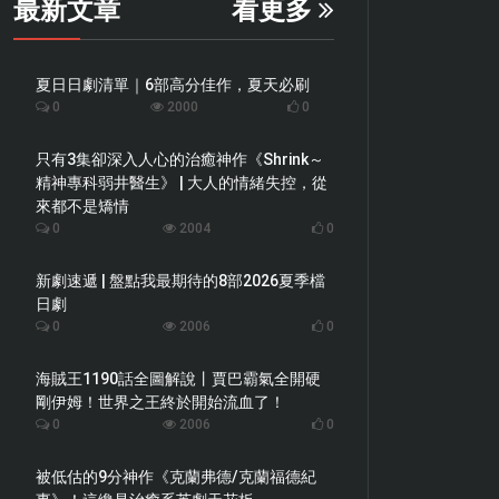
最新文章
看更多
夏日日劇清單｜6部高分佳作，夏天必刷
0
2000
0
只有3集卻深入人心的治癒神作《Shrink～
精神專科弱井醫生》 | 大人的情緒失控，從
來都不是矯情
0
2004
0
新劇速遞 | 盤點我最期待的8部2026夏季檔
日劇
0
2006
0
海賊王1190話全圖解說丨賈巴霸氣全開硬
剛伊姆！世界之王終於開始流血了！
0
2006
0
被低估的9分神作《克蘭弗德/克蘭福德紀