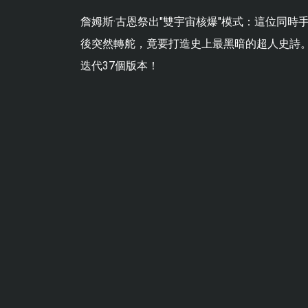
詹姆斯·古恩祭出"雙宇宙核爆"模式：這位同時
後突然轉舵，竟要打造史上最黑暗的超人史詩。
迭代37個版本！