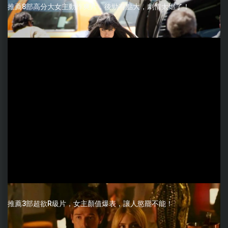
推薦8部高分大女主動作爽片，後勁有點大，劇情太燃了！
推薦3部超欲R級片，女主顏值爆表，讓人慾罷不能！