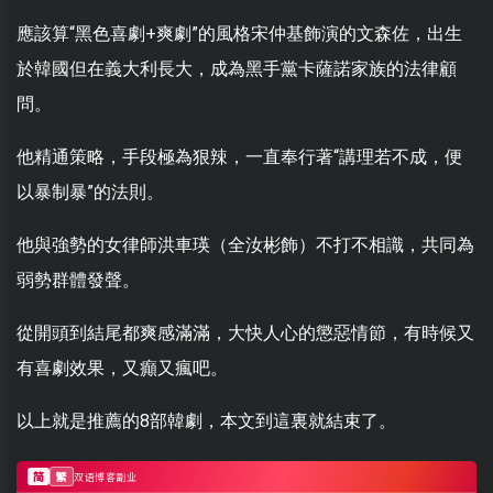
應該算“黑色喜劇+爽劇”的風格宋仲基飾演的文森佐，出生
於韓國但在義大利長大，成為黑手黨卡薩諾家族的法律顧
問。
他精通策略，手段極為狠辣，一直奉行著“講理若不成，便
以暴制暴”的法則。
他與強勢的女律師洪車瑛（全汝彬飾）不打不相識，共同為
弱勢群體發聲。
從開頭到結尾都爽感滿滿，大快人心的懲惡情節，有時候又
有喜劇效果，又癲又瘋吧。
以上就是推薦的8部韓劇，本文到這裏就結束了。