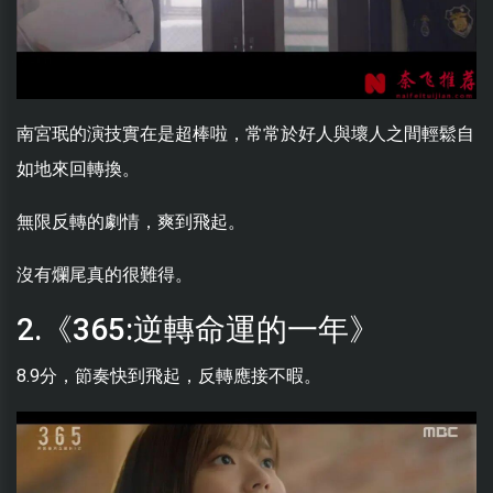
南宮珉的演技實在是超棒啦，常常於好人與壞人之間輕鬆自
如地來回轉換。
無限反轉的劇情，爽到飛起。
沒有爛尾真的很難得。
2.《365:逆轉命運的一年》
8.9分，節奏快到飛起，反轉應接不暇。