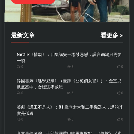
最新文章
看更多
Netflix《情劫》：四集講完一場禁忌戀，謊言崩塌只需要
一瞬
0
8
0
韓國喜劇《逃學威鳳》（臺譯《凸槌俏女警》）：金宣兒
臥底高中，女版逃學威龍
0
6
0
英劇《護工不是人》：81 歲老太太和二手機器人，講的其
實是孤獨
0
5
0
真實事件改編：十部韓國重口味電影盤點，《熔爐》《素