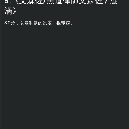
8.《文森佐/黑道律師文森佐 / 漩
渦》
8.0分，以暴制暴的設定，很帶感。