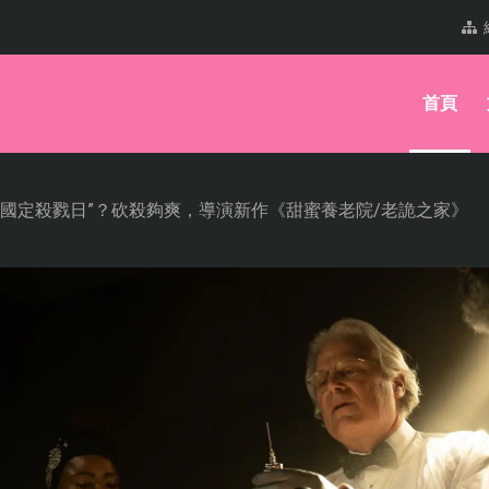
首頁
/國定殺戮日”？砍殺夠爽，導演新作《甜蜜養老院/老詭之家》