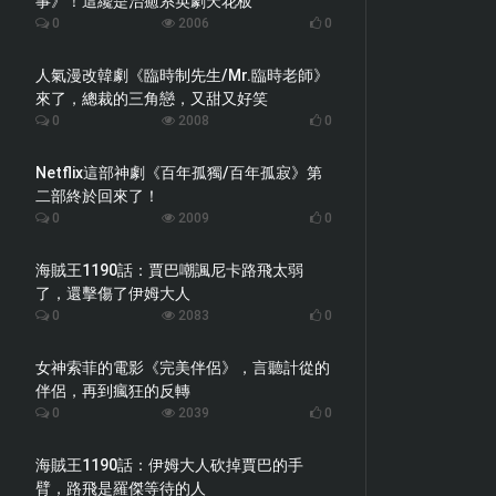
事》！這纔是治癒系英劇天花板
0
2006
0
人氣漫改韓劇《臨時制先生/Mr.臨時老師》
來了，總裁的三角戀，又甜又好笑
0
2008
0
Netflix這部神劇《百年孤獨/百年孤寂》第
二部終於回來了！
0
2009
0
海賊王1190話：賈巴嘲諷尼卡路飛太弱
了，還擊傷了伊姆大人
0
2083
0
女神索菲的電影《完美伴侶》，言聽計從的
伴侶，再到瘋狂的反轉
0
2039
0
海賊王1190話：伊姆大人砍掉賈巴的手
臂，路飛是羅傑等待的人