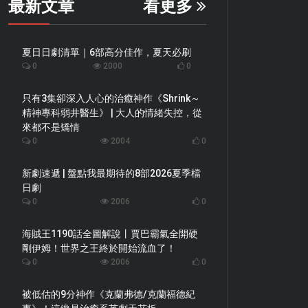
最新文章
看更多
夏日日劇清單｜6部高分佳作，夏天必刷
0
2000
0
只有3集卻深入人心的治癒神作《Shrink～
精神專科弱井醫生》 | 大人的情緒失控，從
來都不是矯情
0
2004
0
新劇速遞 | 盤點我最期待的8部2026夏季檔
日劇
0
2006
0
海賊王1190話全圖解說丨賈巴霸氣全開硬
剛伊姆！世界之王終於開始流血了！
0
2006
0
被低估的9分神作《克蘭弗德/克蘭福德紀