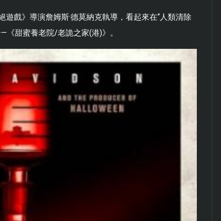
 滅絕遊戲》導演詹姆斯·德莫納克執導，看起來在“人類清除
—《甜蜜養老院/老詭之家(港)》。