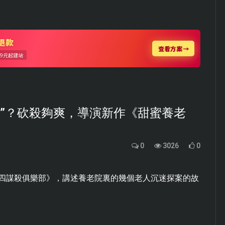
日”？砍殺夠爽，導演新作《甜蜜養老
0
3026
0
週四謀殺俱樂部》，講述養老院裏的幾個老人沉迷探案的故