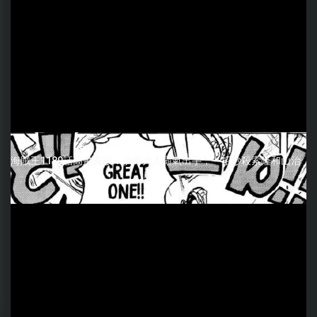
海賊王1180話高畫質版：伊姆大人霸氣出手，一招秒殺索隆和山治