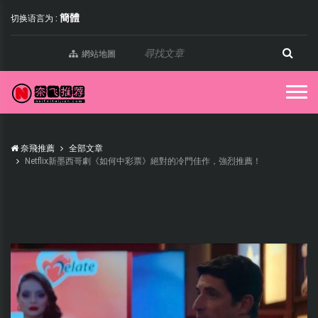
簡體
切换语言为 :
網站地圖
奈飛推薦
全部文章
Netflix新墨西哥劇《如何中彩票》絕對的冷門佳作，強烈推薦！