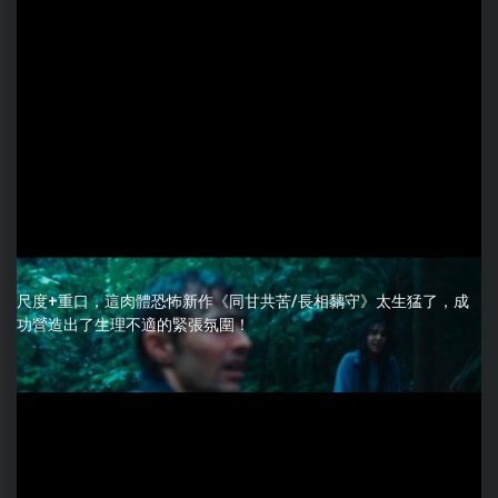
尺度+重口，這肉體恐怖新作《同甘共苦/長相黐守》太生猛了，成
功營造出了生理不適的緊張氛圍！