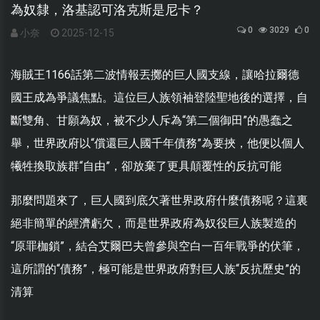
為奴隸，洛基認可洛克斯是尼卡？
0
3029
0
小奈
2025-12-15
海賊王1166話第二波情報丟擲的巨人國支線，讓哈拉爾德
國王成為爭議焦點。這位巨人族領袖登陸聖地後的選擇，自
斷雙角、甘願為奴，被不少人斥為“第二個御田”的愚蠢之
舉，世界政府以“償還巨人國千年債務”為要挾，他便以個人
犧牲換取族群“自由”，卻放棄了更具顛覆性的反抗可能
那麼問題來了，巨人國到底欠著世界政府什麼債務呢？這裏
絕非簡單的經濟虧欠，而是世界政府為奴役巨人族製造的
“原罪枷鎖”，結合艾爾巴夫曾參與空白一百年戰爭的伏筆，
這所謂的“債務”，極可能是世界政府對巨人族“反抗歷史”的
清算