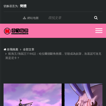
簡體
切换语言为 :
網站地圖
奈飛推薦
全部文章
航海王/海賊王1166話：哈拉爾德斷角救國，甘願成為奴隸，洛基認可洛克
斯是尼卡？