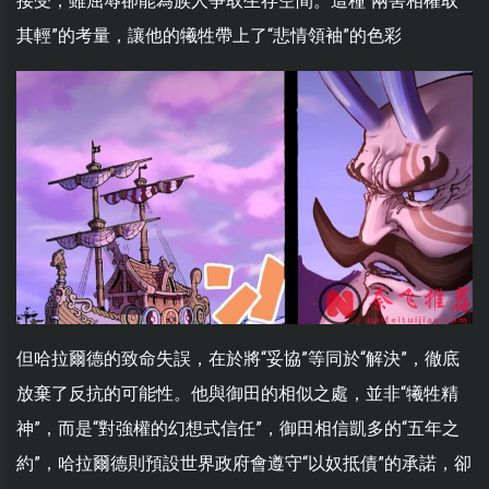
接受，雖屈辱卻能為族人爭取生存空間。這種“兩害相權取
其輕”的考量，讓他的犧牲帶上了“悲情領袖”的色彩
但哈拉爾德的致命失誤，在於將“妥協”等同於“解決”，徹底
放棄了反抗的可能性。他與御田的相似之處，並非“犧牲精
神”，而是“對強權的幻想式信任”，御田相信凱多的“五年之
約”，哈拉爾德則預設世界政府會遵守“以奴抵債”的承諾，卻