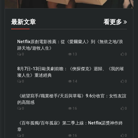
最新文章
看更多
Netflix原創電影推薦：從《愛爾蘭人》到《無依之地/浪
跡天地/遊牧人生》
0
13
0
8月7日-13日歐美劇前瞻：《俠探傑克》迴歸、《我的璀
璨人生》重述經典
0
14
0
《絕望寫手/職業槍手/天后與草莓》9.6分收官：女性友誼
的高階感
0
16
0
《百年孤獨/百年孤寂》第二季上線：Netflix諾獎神作終
章
0
16
0