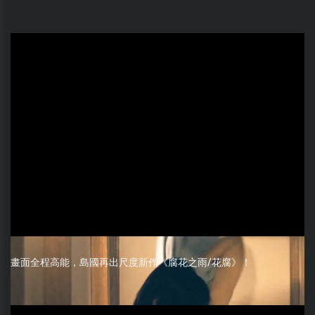
畫面全程高能，島國再出尺度新作《腐花之雨/花腐》！