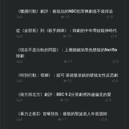
《獵捕行動》劇評：被低估的NBC犯罪爽劇值不值得追
0
15
0
從《金部長》到《殺手媽咪》：韓劇的中年帶娃殺神時代
0
13
0
《現在不是出軌的問題》：上層婚姻加黑色懸疑的Netflix
韓劇
0
17
0
《特別行動：母獅》：妮可·基德曼坐鎮的硬核女性反恐劇
0
15
0
《南方與北方》劇評：BBC 9.2分英劇裡跨越偏見的愛
0
13
0
《暴力之夜2》首曝預告：最狠的聖誕老人年底迴歸
0
17
0