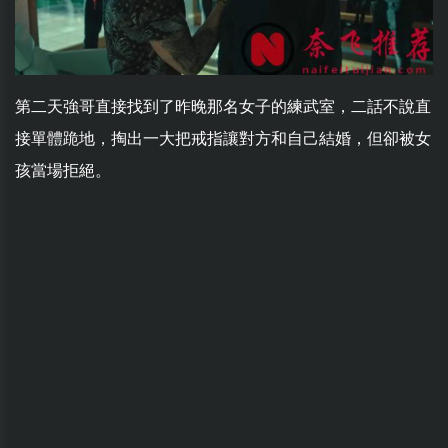
第二天強哥直接找到了昨晚那名女子的練武室，二話不說直
接單體跪地，掏出一大把戒指讓對方和自己結婚，但卻被女
孩當場拒絕。