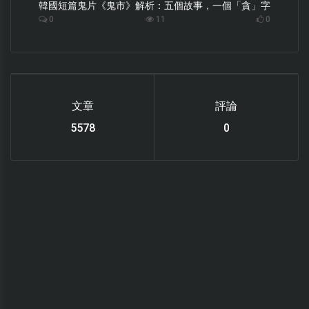
韓國短篇鬼片《鬼市》解析：五個故事，一個「貪」字
0
11
0
文章
評論
6221
0