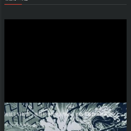
海賊王1187話：路飛和伊姆大人對拳，布魯克要救出舒莉公主