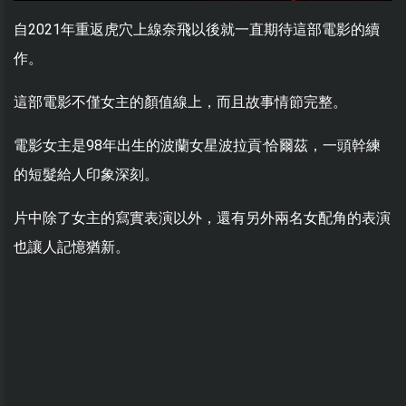
自2021年重返虎穴上線奈飛以後就一直期待這部電影的續
作。
這部電影不僅女主的顏值線上，而且故事情節完整。
電影女主是98年出生的波蘭女星波拉貢·恰爾茲，一頭幹練
的短髮給人印象深刻。
片中除了女主的寫實表演以外，還有另外兩名女配角的表演
也讓人記憶猶新。