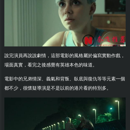
說完演員再說說劇情，這部電影的風格屬於偏寫實動作戲，
場面真實，看完之後感覺有英雄本色的味道。
電影中的兄弟情深、義氣和背叛、臥底與復仇等等元素一個
都不少，很懷疑導演是不是以前的港片看的特別多。