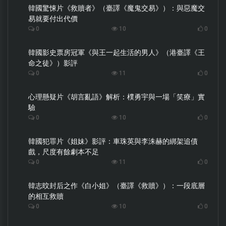
韓國驚悚片《救贖者》（臺譯《魔鬼交易》）：與惡魔交
易就要付出代價
0
10
0
韓國影史票房冠軍《與王一起生活的男人》（港臺譯《王
命之徒》）影評
0
11
0
心理懸疑片《胡言亂語》解析：樸勇宇與一場「笑療」實
驗
0
10
0
韓國犯罪片《姐妹》影評：車珠英與李洙赫的綁架追債
戲，尺度有餘劇本不足
0
11
0
韓志旼封后之作《白小姐》（臺譯《救贖》）：一段底層
的相互救贖
0
10
0