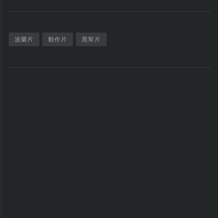
波蘭片
動作片
黑幫片