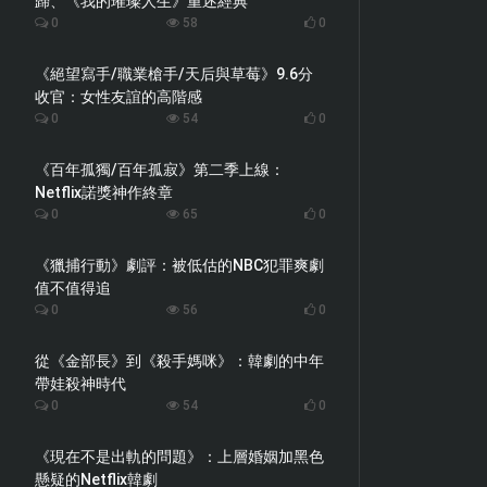
歸、《我的璀璨人生》重述經典
0
58
0
《絕望寫手/職業槍手/天后與草莓》9.6分
收官：女性友誼的高階感
0
54
0
《百年孤獨/百年孤寂》第二季上線：
Netflix諾獎神作終章
0
65
0
《獵捕行動》劇評：被低估的NBC犯罪爽劇
值不值得追
0
56
0
從《金部長》到《殺手媽咪》：韓劇的中年
帶娃殺神時代
0
54
0
《現在不是出軌的問題》：上層婚姻加黑色
懸疑的Netflix韓劇