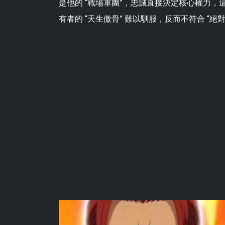
是他的 “戰場軍團”，忠誠直接決定核心權力
有者的 “天生傲骨” 難以馴服，反而不符合 “絕對