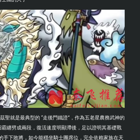
茲聖就是最典型的 “走後門鐵證”，作為五老星農務武神的
招霸纏劈成兩段，復活速度明顯滯後，足以證明其基礎戰
巴的手下敗將，如今能穩坐騎士團席位，完全依賴家族在天