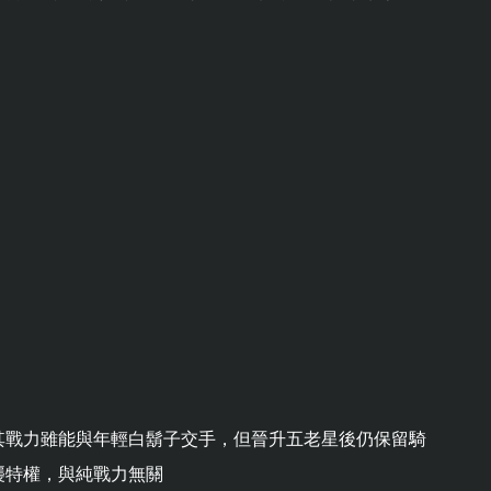
其戰力雖能與年輕白鬍子交手，但晉升五老星後仍保留騎
襲特權，與純戰力無關