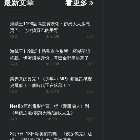
最新文章
看更多
海賊王1190話高畫質漢化：伊姆大人激戰
賈巴，他砍掉賈巴的手臂
0
2000
0
海賊王1190話丨路飛白色形態、羅傑夢想
終點、伊姆隱藏身份，賈巴全都串起來了
0
2008
0
業界真的要完！《少年JUMP》銷量跌破歷
史最低！一個時代正在落幕！？
0
2012
0
Netflix原創電影推薦：從《愛爾蘭人》到
《無依之地/浪跡天地/遊牧人生》
0
58
0
8月7日-13日歐美劇前瞻：《俠探傑克》迴