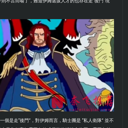
則不言而喻了，難道伊姆選拔人才的也存在走“後門”現
個是走“後門”，對伊姆而言，騎士團是 “私人衛隊” 並不