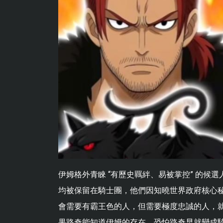
伊姆格外青睞 “有歷史羈絆、易被掌控” 的候
均被保留在騎士團，他們因知曉世界政府核心
會需要有霸王色的人，但需要極度忠誠的人，
果路奇能知道伊姆的存在，恐怕路奇早就變成