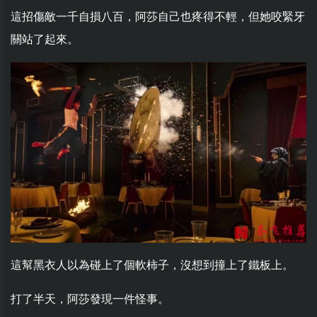
這招傷敵一千自損八百，阿莎自己也疼得不輕，但她咬緊牙
關站了起來。
這幫黑衣人以為碰上了個軟柿子，沒想到撞上了鐵板上。
打了半天，阿莎發現一件怪事。