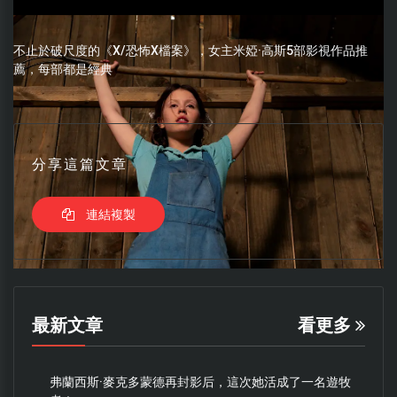
不止於破尺度的《X/恐怖X檔案》，女主米婭·高斯5部影視作品推
薦，每部都是經典
分享這篇文章
連結複製
最新文章
看更多
弗蘭西斯·麥克多蒙德再封影后，這次她活成了一名遊牧