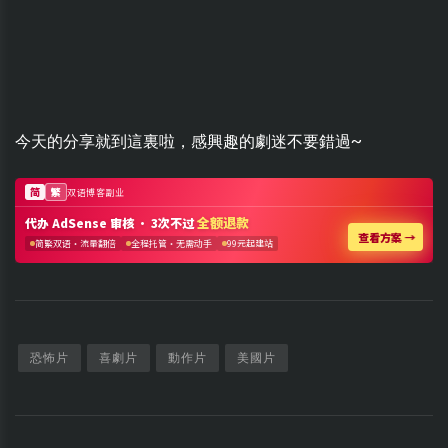
今天的分享就到這裏啦，感興趣的劇迷不要錯過~
恐怖片
喜劇片
動作片
美國片