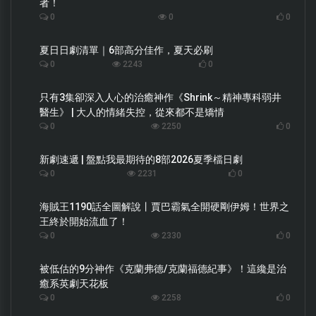
者！
0
0
0
夏日日劇清單｜6部高分佳作，夏天必刷
0
2243
0
只有3集卻深入人心的治癒神作《Shrink～精神專科弱井
醫生》 | 大人的情緒失控，從來都不是矯情
0
2250
0
新劇速遞 | 盤點我最期待的8部2026夏季檔日劇
0
2231
0
海賊王1190話全圖解說丨賈巴霸氣全開硬剛伊姆！世界之
王終於開始流血了！
0
2330
0
被低估的9分神作《克蘭弗德/克蘭福德紀事》！這纔是治
癒系英劇天花板
0
2258
0