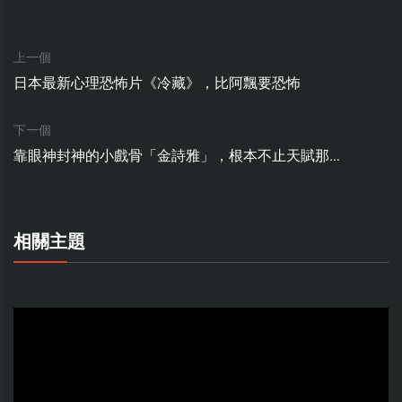
上一個
日本最新心理恐怖片《冷藏》，比阿飄要恐怖
下一個
靠眼神封神的小戲骨「金詩雅」，根本不止天賦那...
相關主題