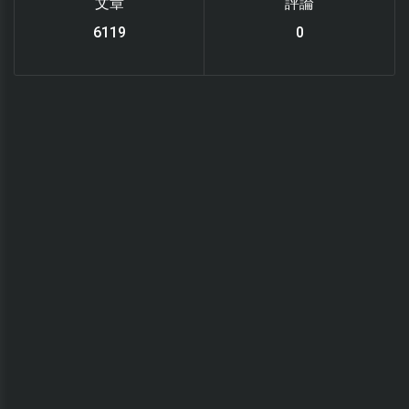
文章
評論
6119
0