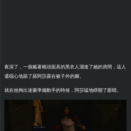
夜深了，一個戴著豬頭面具的黑衣人溜進了她的房間，這人
還噁心地舔了舔阿莎露在被子外的腳。
就在他掏出迷藥準備動手的時候，阿莎猛地睜開了眼睛。