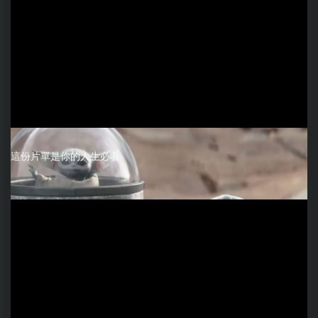
這份片單是你的人生必看