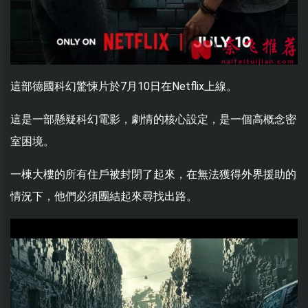
這部德國科幻驚悚片於7月10日在Netflix上線。
這是一部懸疑科幻電影，劇情的核心設定，是一個高概念密
室困境。
一棟大樓的所有住戶被封閉了起來，在無法獲得外界援助的
情況下，他們必須團結起來尋找出路。