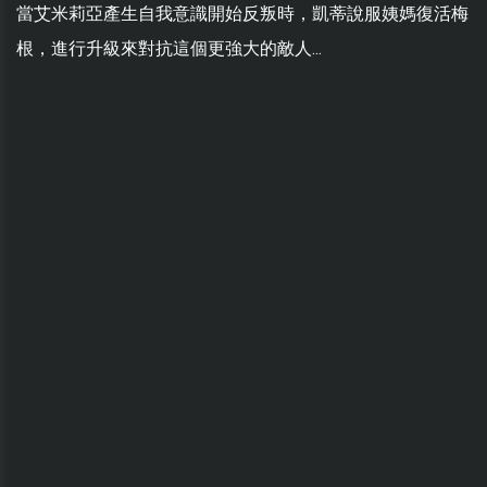
當艾米莉亞產生自我意識開始反叛時，凱蒂說服姨媽復活梅
根，進行升級來對抗這個更強大的敵人...