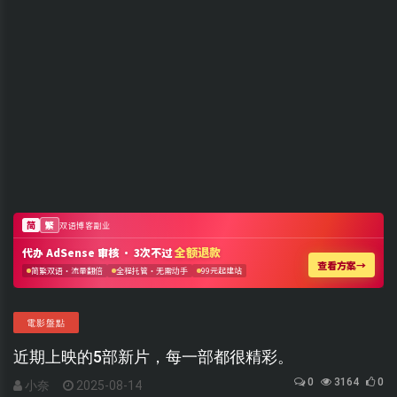
電影盤點
近期上映的5部新片，每一部都很精彩。
0
3164
0
小奈
2025-08-14