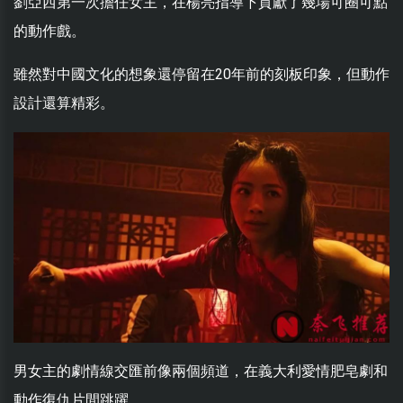
劉亞西第一次擔任女主，在楊亮指導下貢獻了幾場可圈可點
的動作戲。
雖然對中國文化的想象還停留在20年前的刻板印象，但動作
設計還算精彩。
男女主的劇情線交匯前像兩個頻道，在義大利愛情肥皂劇和
動作復仇片間跳躍。