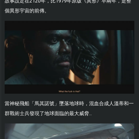
故事設定在2120年，比1979年原版《異形》早兩年，是整
個異形宇宙的前傳。
當神秘飛船「馬其諾號」墜落地球時，混血合成人溫蒂和一
群戰術士兵發現了地球面臨的最大威脅...