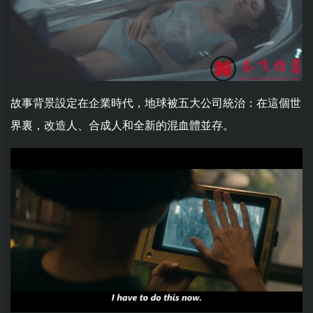
故事背景設定在企業時代，地球被五大公司統治：在這個世
界裏，改造人、合成人和全新的混血體並存。