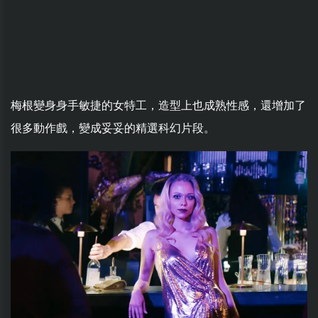
梅根變身身手敏捷的女特工，造型上也成熟性感，還增加了
很多動作戲，變成妥妥的精選科幻片段。