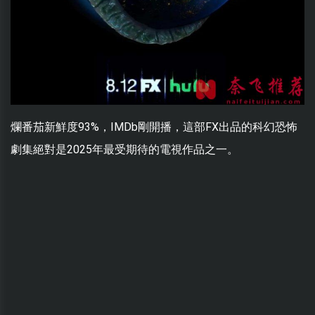
爛番茄新鮮度93%，IMDb剛開播，這部FX出品的科幻恐怖
劇集絕對是2025年最受期待的電視作品之一。