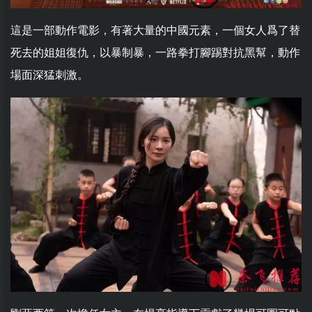
這是一部動作電影，有著大量的中國元素，一個女人爲了替
死去的姐姐復仇，以暴制暴，一路拳打腳踢對抗黑幫，動作
場面深猛刺激。