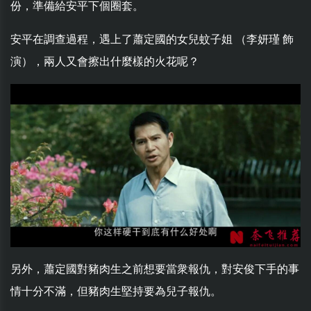
份，準備給安平下個圈套。
安平在調查過程，遇上了蕭定國的女兒蚊子姐 （李妍瑾 飾
演），兩人又會擦出什麼樣的火花呢？
另外，蕭定國對豬肉生之前想要當衆報仇，對安俊下手的事
情十分不滿，但豬肉生堅持要為兒子報仇。