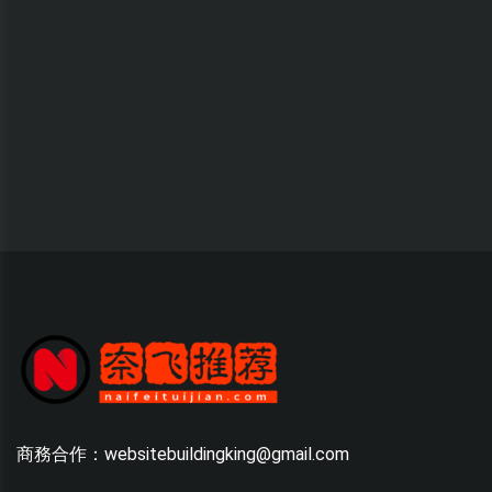
商務合作：websitebuildingking@gmail.com