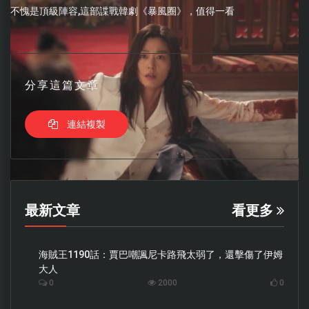
不愧是頂級陣容,這部諜戰韓劇《暴風圈》，值得一看
分享這篇文章
連結複製
最新文章
看更多
海賊王1190話：賈巴嘲諷尼卡路飛太弱了，還擊傷了伊姆
大人
0
2000
0