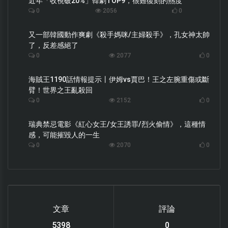
近年「收視破20%」韓劇TOP9，很難復刻的熱度
0
2056
0
又一部韓國動作爽劇《殺手媽咪/主婦殺手》，孔女神太帥
了，反差感絕了
0
2077
0
海賊王1190話情報提示丨伊姆vs賈巴！王之左腕重傷或斷
臂！世界之王亂殺回
0
2152
0
瑞典禁忌電影《紅心女王/女王誘罪/烈火偷情》，這種情
感，可能摧毀人的一生
0
2070
0
文章
評論
6112
0