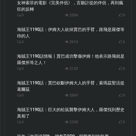
女神索菲的電影《完美伴侶》，言聽計從的伴侶，再到瘋
狂的反轉
0
2006
0
海賊王1190話：伊姆大人砍掉賈巴的手臂，路飛是羅傑等
待的人
0
2010
0
海賊王1190話情報丨賈巴成功擊傷伊姆！他表示路飛就是
羅傑所等之人！
0
2120
0
海賊王1190話：賈巴砍斷伊姆大人的手臂，索瑪茲聖活捉
葛爾茲
0
2069
0
海賊王1190話：巨大的松鼠襲擊伊姆大人，羅傑找到歷史
真相了
0
2330
0