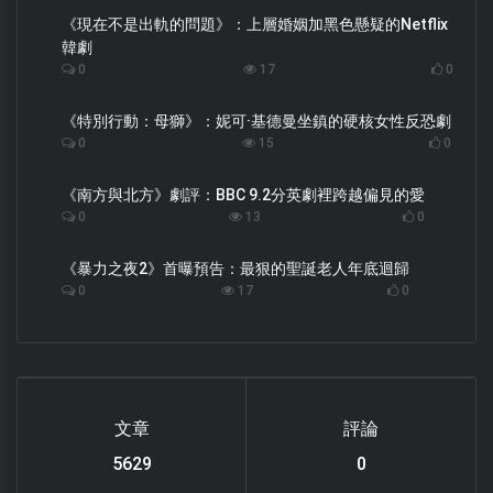
《現在不是出軌的問題》：上層婚姻加黑色懸疑的Netflix
韓劇
0
17
0
《特別行動：母獅》：妮可·基德曼坐鎮的硬核女性反恐劇
0
15
0
《南方與北方》劇評：BBC 9.2分英劇裡跨越偏見的愛
0
13
0
《暴力之夜2》首曝預告：最狠的聖誕老人年底迴歸
0
17
0
文章
評論
6119
0