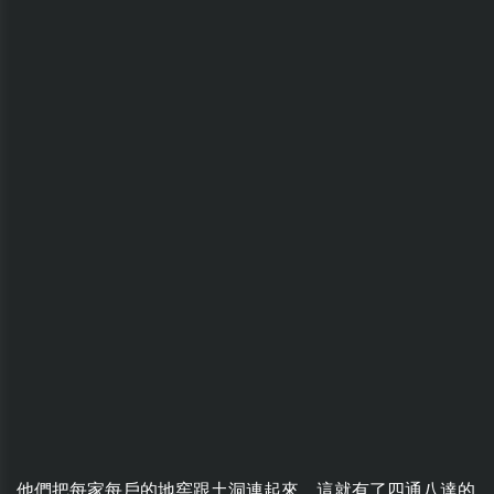
他們把每家每戶的地窖跟土洞連起來，這就有了四通八達的