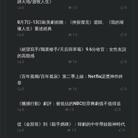
跡天地/遊牧人生》
0
13
0
8月7日-13日歐美劇前瞻：《俠探傑克》迴歸、《我的璀
璨人生》重述經典
0
14
0
《絕望寫手/職業槍手/天后與草莓》9.6分收官：女性友誼
的高階感
0
16
0
《百年孤獨/百年孤寂》第二季上線：Netflix諾獎神作終
章
0
16
0
《獵捕行動》劇評：被低估的NBC犯罪爽劇值不值得追
0
15
0
從《金部長》到《殺手媽咪》：韓劇的中年帶娃殺神時代
0
13
0