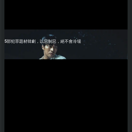
5部犯罪題材韓劇，以惡制惡，絕不會冷場