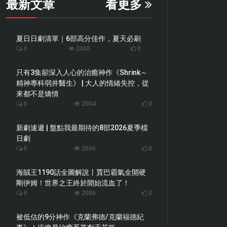
最新文章
看更多
夏日日劇清單｜6部高分佳作，夏天必刷
0
2000
0
只有3集卻深入人心的治癒神作《Shrink～
精神專科弱井醫生》 | 大人的情緒失控，從
來都不是矯情
0
2004
0
新劇速遞 | 盤點我最期待的8部2026夏季檔
日劇
0
2006
0
海賊王1190話全圖解說丨賈巴霸氣全開硬
剛伊姆！世界之王終於開始流血了！
0
2006
0
被低估的9分神作《克蘭弗德/克蘭福德紀