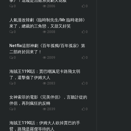
事》！這纔是治癒系英劇天花板
0
2006
0
人氣漫改韓劇《臨時制先生/Mr.臨時老師》
來了，總裁的三角戀，又甜又好笑
0
2008
0
Netflix這部神劇《百年孤獨/百年孤寂》第
二部終於回來了！
0
2009
0
海賊王1190話：賈巴嘲諷尼卡路飛太弱
了，還擊傷了伊姆大人
0
2083
0
女神索菲的電影《完美伴侶》，言聽計從的
伴侶，再到瘋狂的反轉
0
2039
0
海賊王1190話：伊姆大人砍掉賈巴的手
臂，路飛是羅傑等待的人