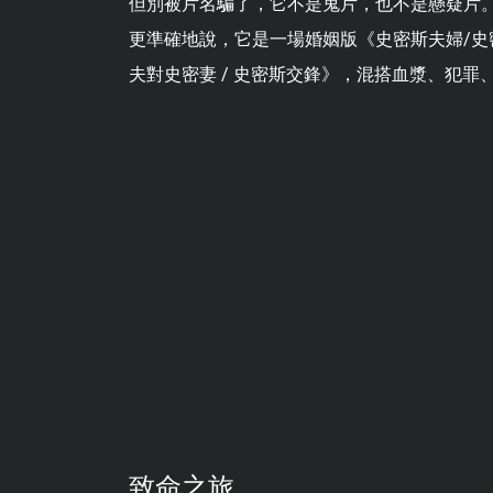
但別被片名騙了，它不是鬼片，也不是懸疑片
更準確地說，它是一場婚姻版《史密斯夫婦/史密斯行動
夫對史密妻 / 史密斯交鋒》，混搭血漿、犯
致命之旅