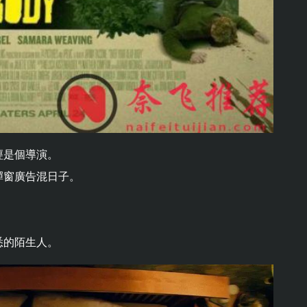
經是個導演。
彈窗廣告混日子。
悉的陌生人。