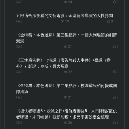
0
24
0
五部適合深夜看的文藝電影：金基德等導演的人性拷問
0
19
0
《金特務：本色迴歸》第三集點評：一個大到離譜的劇情
漏洞
0
21
0
《三塊廣告牌》（港譯《廣告牌殺人事件》/臺譯《意
外》）影評：奧斯卡最大冤案
0
22
0
《金特務：本色迴歸》第二集點評：校園霸凌如何變成國
際糾紛
0
21
0
《復仇者聯盟5：毀滅之日/復仇者聯盟5：末日降臨/復仇
者聯盟：末日崛起》觀影前瞻：多元宇宙設定全梳理
0
26
0