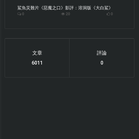
鯊魚災難片《惡魔之口》影評：溶洞版《大白鯊》
0
20
0
文章
評論
6219
0