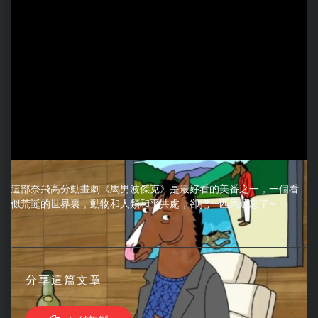
這部奈飛高分動畫劇《馬男波傑克》是最好看的美番之一，一個看
似荒誕的世界裏，動物和人類和平共處，卻把一匹馬遺忘了~
分享這篇文章