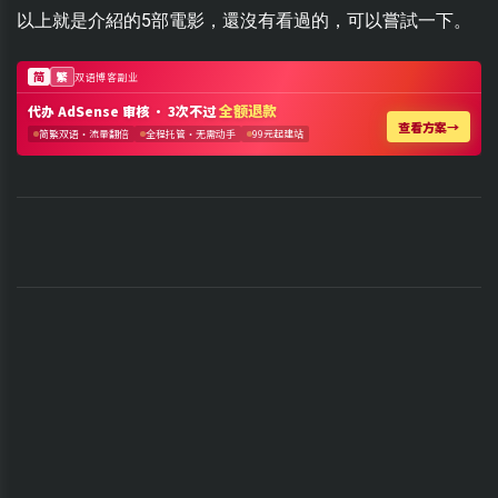
以上就是介紹的5部電影，還沒有看過的，可以嘗試一下。