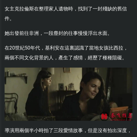
女主克拉倫斯在整理家人遺物時，找到了一封殘缺的舊信
件。
她出發前往非洲，一段塵封的往事慢慢浮出水面。
在20世紀50年代，基利安在這裏認識了當地女孩比西拉，
兩個不同文化背景的人，產生了感情，經歷了種種阻礙。
導演用兩個半小時拍了三段愛情故事，但是沒有拍出深度，