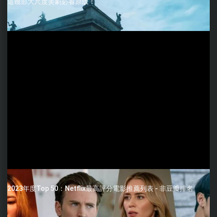
這幾部大尺度美劇必看原版！
2023年度Top 50：Netflix最高評分電影推薦列表 - 非豆瓣排名