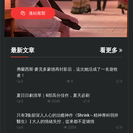
連結複製
最新文章
看更多
弗蘭西斯·麥克多蒙德再封影后，這次她活成了一名遊牧
者！
0
0
0
夏日日劇清單｜6部高分佳作，夏天必刷
0
2243
0
只有3集卻深入人心的治癒神作《Shrink～精神專科弱井
醫生》 | 大人的情緒失控，從來都不是矯情
0
2250
0