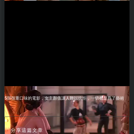
5部很重口味的電影，女主顏值讓人難以抗拒，一切都是爲了藝術
分享這篇文章