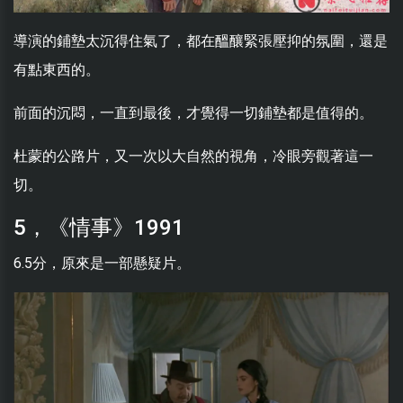
導演的鋪墊太沉得住氣了，都在醞釀緊張壓抑的氛圍，還是
有點東西的。
前面的沉悶，一直到最後，才覺得一切鋪墊都是值得的。
杜蒙的公路片，又一次以大自然的視角，冷眼旁觀著這一
切。
5，《情事》1991
6.5分，原來是一部懸疑片。