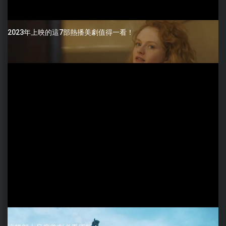
2023年上映的這7部熱播美劇值得一看！