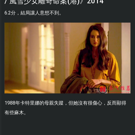
/ 風雪少女離奇命案(港)》2014
6.2分，結局讓人意想不到。
1988年卡特里娜的母親失蹤，但她沒有很傷心，反而顯得
有些麻木。