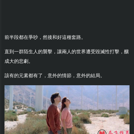
前半段都在爭吵，然後和好這種套路。
直到一群陌生人的襲擊，讓兩人的世界遭受毀滅性打擊，釀
成大的悲劇。
該有的元素都有了，意外的情節，意外的結局。