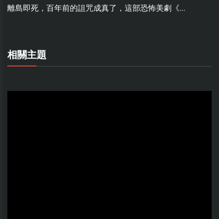
離島即死，百年前的詛咒成真了，這部恐怖美劇《...
相關主題