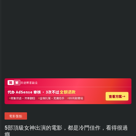
電影盤點
5部頂級女神出演的電影，都是冷門佳作，看得很過
癮