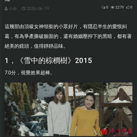
0
2279
0
小奈
2026-06-19
這幾部由頂級女神領銜的小眾好片，有隱忍半生的愛恨糾
葛，有為爭產撕破臉面的，還有婚姻壓抑下的黑暗，都有著
絕美的鏡頭，值得靜靜品味。
1，《雪中的棕櫚樹》2015
7.0分，視覺效果超棒。