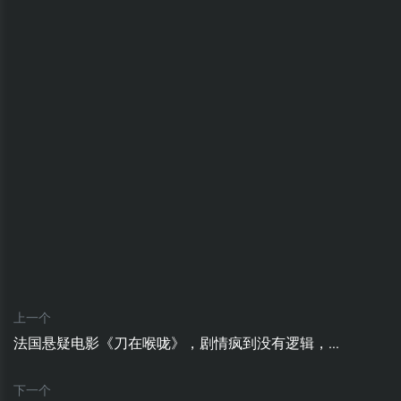
上一个
法国悬疑电影《刀在喉咙》，剧情疯到没有逻辑，...
下一个