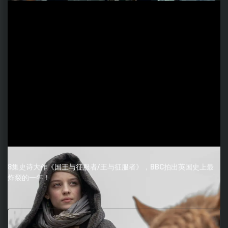
8集史诗大作《国王与征服者/王与征服者》，BBC拍出英国史上最
炸裂的一年！