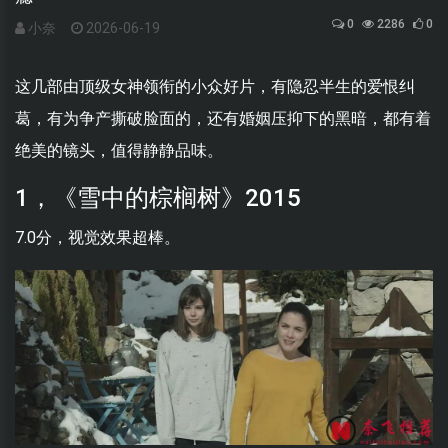
0
2286
0
小奈
2026-06-19
这几部由顶级女神领衔的小众好片，有隐忍半生的爱恨纠
葛，有为争产撕破脸面的，还有婚姻压抑下的黑暗，都有着
绝美的镜头，值得静静品味。
1，《雪中的棕榈树》2015
7.0分，视觉效果超棒。