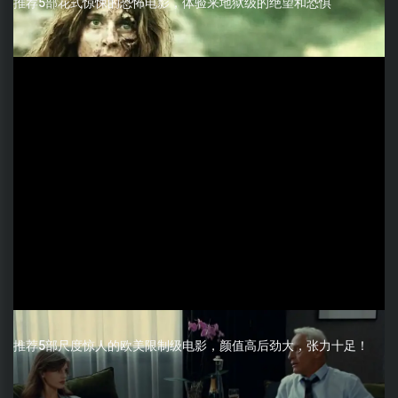
推荐5部花式惊悚的恐怖电影，体验来地狱级的绝望和恐惧
推荐5部尺度惊人的欧美限制级电影，颜值高后劲大，张力十足！