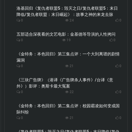
洛基回归《复仇者联盟5：毁灭之日/复仇者联盟5：末日
降临/复仇者联盟：末日崛起》：故事之神的来龙去脉
0
24
0
五部适合深夜看的文艺电影：金基德等导演的人性拷问
0
19
0
《金特务：本色回归》第三集点评：一个大到离谱的剧情
漏洞
0
21
0
《三块广告牌》（港译《广告牌杀人事件》/台译《意
外》）影评：奥斯卡最大冤案
0
22
0
《金特务：本色回归》第二集点评：校园霸凌如何变成国
际纠纷
0
21
0
《复仇者联盟5：毁灭之日/复仇者联盟5：末日降临/复仇