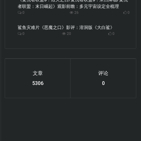
者联盟：末日崛起》观影前瞻：多元宇宙设定全梳理
0
26
0
鲨鱼灾难片《恶魔之口》影评：溶洞版《大白鲨》
0
20
0
文章
评论
6219
0