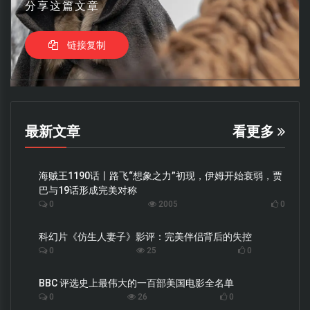
分享这篇文章
链接复制
最新文章
看更多
海贼王1190话丨路飞“想象之力”初现，伊姆开始衰弱，贾
巴与19话形成完美对称
0
2005
0
科幻片《仿生人妻子》影评：完美伴侣背后的失控
0
25
0
BBC 评选史上最伟大的一百部美国电影全名单
0
26
0