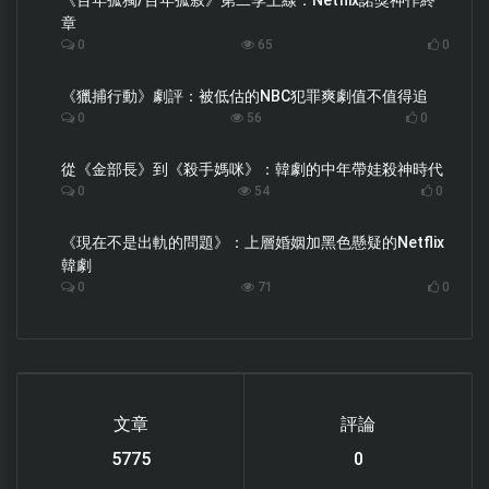
《百年孤獨/百年孤寂》第二季上線：Netflix諾獎神作終
章
0
65
0
《獵捕行動》劇評：被低估的NBC犯罪爽劇值不值得追
0
56
0
從《金部長》到《殺手媽咪》：韓劇的中年帶娃殺神時代
0
54
0
《現在不是出軌的問題》：上層婚姻加黑色懸疑的Netflix
韓劇
0
71
0
文章
評論
6122
0