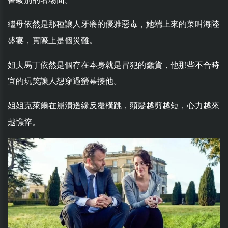
繼母依然是那種讓人牙癢的優雅惡毒，她端上來的菜叫海陸
盛宴，實際上是個災難。
姐夫馬丁依然是個存在本身就是冒犯的蠢貨，他那些不合時
宜的玩笑讓人想穿過螢幕揍他。
姐姐克萊爾在崩潰邊緣反覆橫跳，頭髮越剪越短，心力越來
越憔悴。