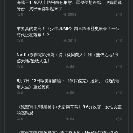
海賊王1190話丨路飛白色形態、羅傑夢想終點、伊姆隱藏
身份，賈巴全都串起來了
0
2008
0
業界真的要完！《少年JUMP》銷量跌破歷史最低！一個
時代正在落幕！？
0
2012
0
Netflix原創電影推薦：從《愛爾蘭人》到《無依之地/浪
跡天地/遊牧人生》
0
58
0
8月7日-13日歐美劇前瞻：《俠探傑克》迴歸、《我的璀
璨人生》重述經典
0
58
0
《絕望寫手/職業槍手/天后與草莓》9.6分收官：女性友誼
的高階感
0
54
0