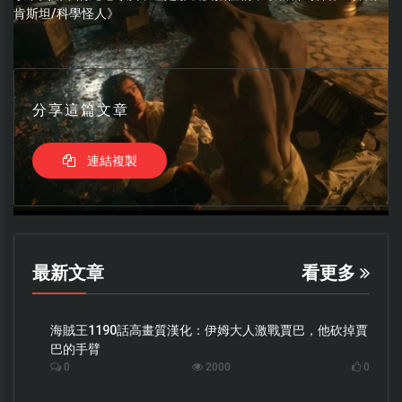
肯斯坦/科學怪人》
分享這篇文章
連結複製
最新文章
看更多
海賊王1190話高畫質漢化：伊姆大人激戰賈巴，他砍掉賈
巴的手臂
0
2000
0