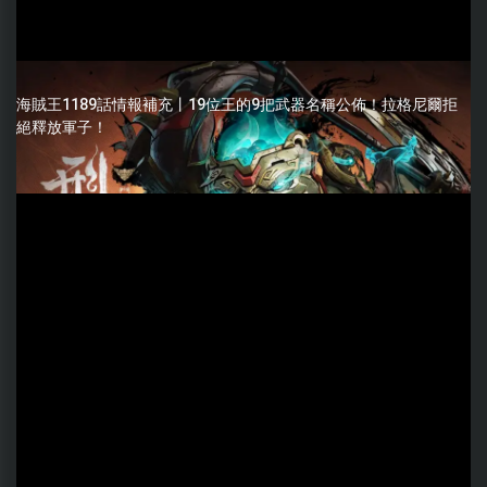
海賊王1189話情報補充丨19位王的9把武器名稱公佈！拉格尼爾拒
絕釋放軍子！