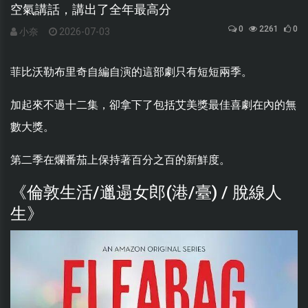
空氣講話，講出了全年最高分
0
2261
0
小奈
2026-07-03
菲比沃勒布里奇自編自演的這部劇只有短短兩季。
加起來不過十二集，卻拿下了包括艾美獎最佳喜劇在內的無
數大獎。
第二季在爛番茄上保持著百分之百的新鮮度。
《倫敦生活/邋遢女郎(港/臺) / 脫線人
生》