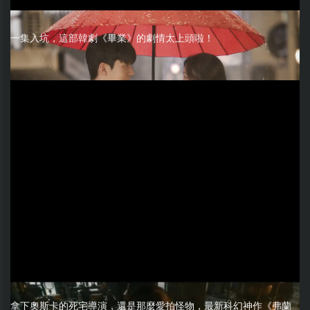
一集入坑，這部韓劇《畢業》的劇情太上頭啦！
拿下奧斯卡的死宅導演，還是那麼愛拍怪物，最新科幻神作《弗蘭