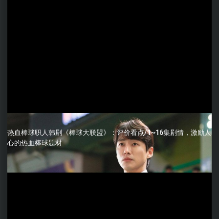
热血棒球职人韩剧《棒球大联盟》：评价看点/1~16集剧情，激励人
心的热血棒球题材