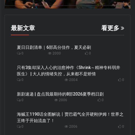
最新文章
看更多
夏日日剧清单｜6部高分佳作，夏天必刷
0
2000
0
只有3集却深入人心的治愈神作《Shrink～精神专科弱井
医生》 | 大人的情绪失控，从来都不是矫情
0
2004
0
新剧速递 | 盘点我最期待的8部2026夏季档日剧
0
2006
0
海贼王1190话全图解说丨贾巴霸气全开硬刚伊姆！世界之
王终于开始流血了！
0
2006
0