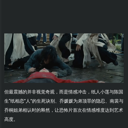
但最震撼的并非视觉奇观，而是情感冲击，纸人小莲与陈国
生“纸相恋”人”的生死诀别、乔媛媛为弟顶罪的隐忍、南裳与
乔桐姐弟相认时的释然，让恐怖片首次在情感维度达到艺术
高度。