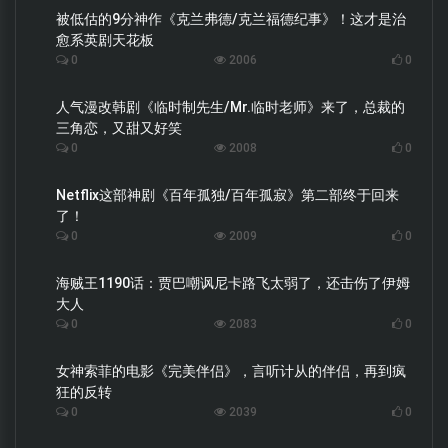
被低估的9分神作《克兰弗德/克兰福德纪事》！这才是治
愈系英剧天花板
0
2006
0
人气漫改韩剧《临时制先生/Mr.临时老师》来了，总裁的
三角恋，又甜又好笑
0
2008
0
Netflix这部神剧《百年孤独/百年孤寂》第二部终于回来
了！
0
2009
0
海贼王1190话：贾巴嘲讽尼卡路飞太弱了，还击伤了伊姆
大人
0
2083
0
女神索菲的电影《完美伴侣》，言听计从的伴侣，再到疯
狂的反转
0
2039
0