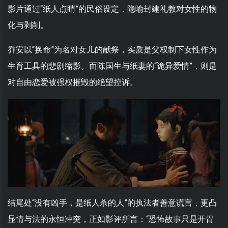
影片通过“纸人点睛”的民俗设定，隐喻封建礼教对女性的物
化与剥削。
乔安以“换命”为名对女儿的献祭，实质是父权制下女性作为
生育工具的悲剧缩影。而陈国生与纸妻的“诡异爱情”，则是
对自由恋爱被强权摧毁的绝望控诉。
结尾处“没有凶手，是纸人杀的人”的执法者善意谎言，更凸
显情与法的永恒冲突，正如影评所言：“恐怖故事只是开胃