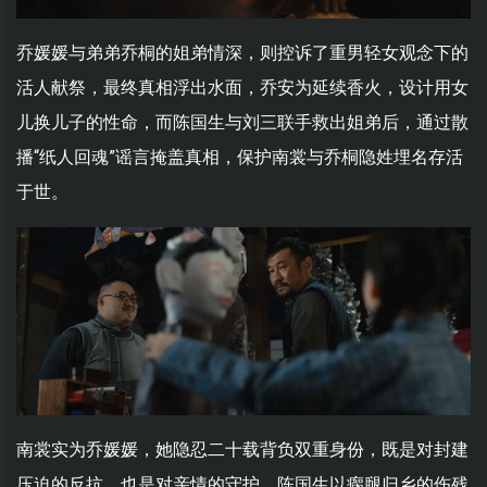
乔媛媛与弟弟乔桐的姐弟情深，则控诉了重男轻女观念下的
活人献祭，最终真相浮出水面，乔安为延续香火，设计用女
儿换儿子的性命，而陈国生与刘三联手救出姐弟后，通过散
播“纸人回魂”谣言掩盖真相，保护南裳与乔桐隐姓埋名存活
于世。
南裳实为乔媛媛，她隐忍二十载背负双重身份，既是对封建
压迫的反抗，也是对亲情的守护，陈国生以瘸腿归乡的伤残