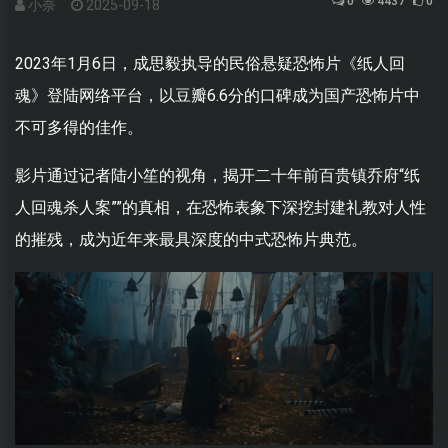
0
4437
0
小奈
2025-09-18
2023年1月6日，成思毅执导的民俗悬疑恐怖片《纸人回
魂》登陆网络平台，以豆瓣6.6分的口碑成为国产恐怖片中
不可多得的佳作。
影片通过记者陆小笙的视角，揭开二十年前百贵镇乔府“纸
人回魂杀人案””的真相，在恐怖表象下深挖封建礼教对人性
的摧残，成为近年来最具深度的中式恐怖片典范。