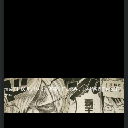
海贼王1186话：舒莉公主想要杀死布鲁克，山治觉醒霸王色激战雨
之神