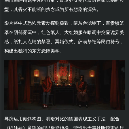
亲情羁绊超越生死的力量，反派乔安则代表封建家长制的典
型，其香火不能断的执念成为所有悲剧的源头。
影片将中式恐怖元素发挥到极致，暗灰色滤镜下，百贵镇笼
罩在阴郁雾霭中，红色纸人、大红婚服在暗调中突显诡异美
感，纸扎人点睛的禁忌、冥婚仪式、萨满祭祀等民俗符号，
构建出独特的东方恐怖美学。
导演运用倾斜构图、明暗对比的德国表现主义手法，配合
《纸娃娃》童谣的细思极恐旋律，营造出无声处听惊雷的压