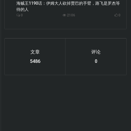
海贼王1190话：伊姆大人砍掉贾巴的手臂，路飞是罗杰等
待的人
0
2106
0
文章
评论
6119
0