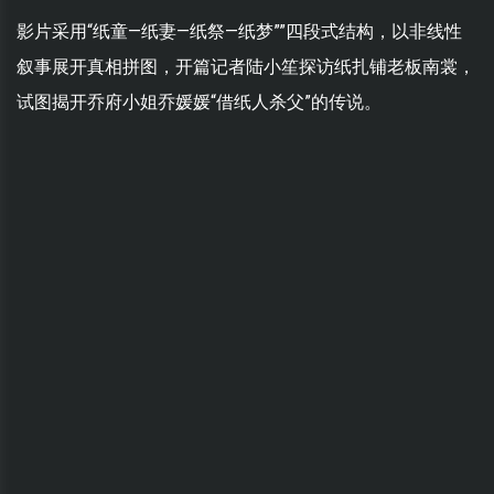
影片采用“纸童—纸妻—纸祭—纸梦””四段式结构，以非线性
叙事展开真相拼图，开篇记者陆小笙探访纸扎铺老板南裳，
试图揭开乔府小姐乔媛媛“借纸人杀父”的传说。