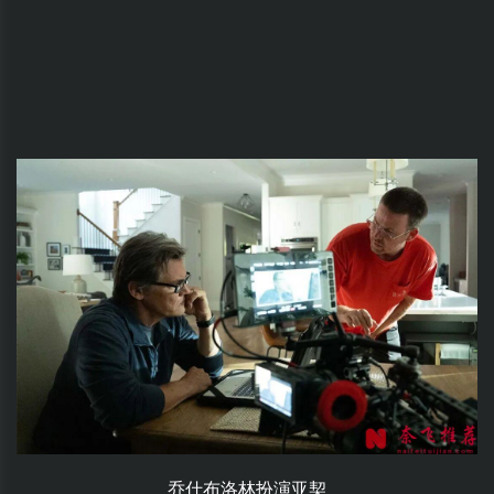
乔什布洛林扮演亚契