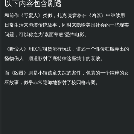
以下内容包含剧透
和前作《野蛮人》类似，扎克·克雷格在《凶器》中继续用
日常生活来包装传统故事，同时来隐喻美国社会的一些现实
问题，可以称之为“素面荤底”恐怖电影。
《野蛮人》用民宿租赁流行玩法，讲述一个性侵狂魔弄出的
怪物伤人，顺道影射了底特律这座城市的衰败。
而《凶器》则是小镇孩童失踪的案件，包装的一个纯粹的女
巫故事，似乎非常隐晦地影射了校园枪击案。