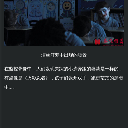
洁丝汀梦中出现的场景
在监控录像中，人们发现失踪的小孩奔跑的姿势是一样的，
有点像是《火影忍者》，孩子们张开双手，跑进茫茫的黑暗
中……