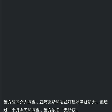
警方随即介入调查，亚历克斯和洁丝汀显然嫌疑最大。但经
过一个月询问和调查，警方依旧一无所获。