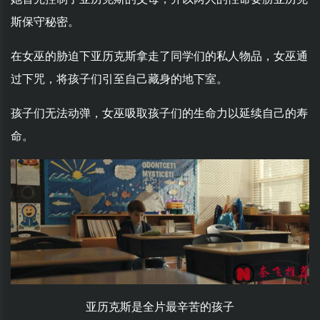
斯保守秘密。
在女巫的胁迫下亚历克斯拿走了同学们的私人物品，女巫通
过下咒，将孩子们引至自己藏身的地下室。
孩子们无法动弹，女巫吸取孩子们的生命力以延续自己的寿
命。
亚历克斯是全片最辛苦的孩子