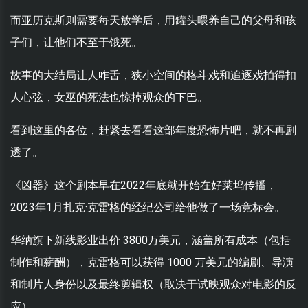
而亚历克斯则需要每天放学后，用罐头喂养自己的父母和孩
子们，让他们不至于饿死。
故事的大结局让人咋舌，狭小空间的格斗戏和追逐戏拍得扣
人心弦，女巫的死法也惊掉观众的下巴。
看到这里的各位，赶紧去看看这部年度恐怖片吧，就不再剧
透了。
《凶器》这个剧本早在2022年底就开始在好莱坞传播，
2023年1月扎克·克雷格的经纪公司给他做了一场竞标会。
华纳旗下新线影业出价 3800万美元，涵盖所有成本（包括
制作和薪酬），克雷格可以获得 1000 万美元的编剧、导演
和制片人身份以及最终剪辑权（取决于试映观众对电影的反
应）。