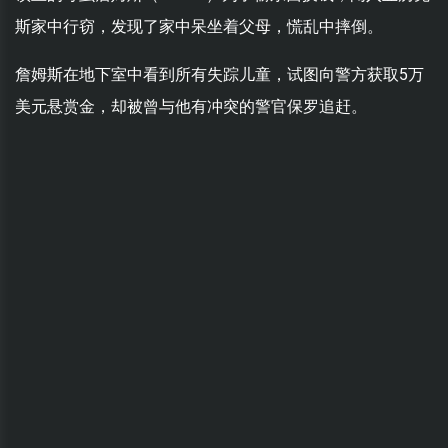
斯家中行窃，发现了家中呆坐着父母，慌乱中摔倒。
詹姆斯在地下室中看到所有失踪儿童，试图向警方获取5万
美元悬赏金，却被曾与他有冲突的警官保罗追赶。