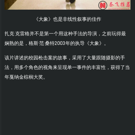
《大象》也是非线性叙事的佳作
扎克·克雷格并不是第一个用这种手法的导演，之前玩得最
娴熟的是，格斯·范·桑特2003年的执导《大象》。
该片讲述的校园枪击案的故事，采用了大量跟随摄影的手
法，用多个角色的视角来呈现单一事件的丰富性，获得了当
年戛纳金棕榈大奖。