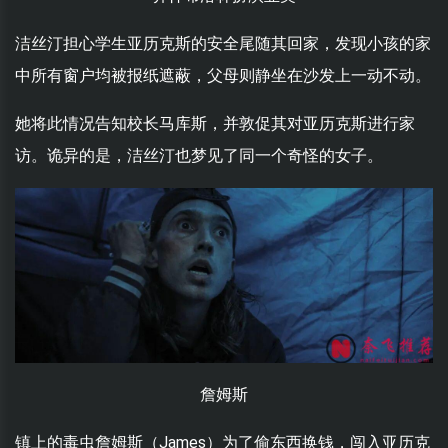
洁丝汀担心学生亚历克斯的安全尾随其回家，发现小孩的家
中所有窗户均被报纸遮蔽，父母则静坐在沙发上一动不动。
她将此情况告知校长马库斯，并敦促其对亚历克斯进行家
访。诡异的是，洁丝汀也梦见了同一个奇怪的女子。
詹姆斯
镇上的毒虫詹姆斯（James）为了偷东西换钱，闯入亚历克