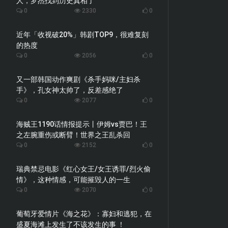
人，罗杰找到历史真相了
0
2330
0
近年「收视破20%」韩剧TOP9，很难复刻
的热度
0
2056
0
又一部韩国动作爽剧《杀手妈咪/主妇杀
手》，孔女神太帅了，反差感绝了
0
2077
0
海贼王1190话情报提示丨伊姆vs贾巴！王
之左腕重伤或断臂！世界之王乱杀回
0
2152
0
瑞典禁忌电影《红心女王/女王诱罪/烈火偷
情》，这种情感，可能摧毁人的一生
0
2070
0
葡萄牙爱情片《海之花》：寡妇和逃犯，在
盛夏海滩上发生了不该发生的事 ！