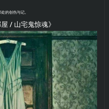
深处的创伤与记。
邪屋 / 山宅鬼惊魂》