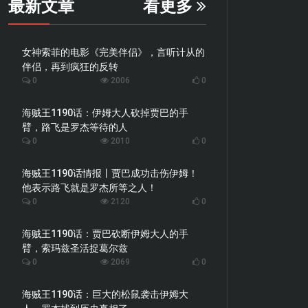
最新文章
看更多
女神索菲的电影《完美伴侣》，言听计从的
伴侣，再到疯狂的反转
0
2006
0
海贼王1190话：伊姆大人砍掉贾巴的手
臂，路飞是罗杰等待的人
0
2010
0
海贼王1190话情报丨贾巴成功击伤伊姆！
他表示路飞就是罗杰所等之人！
0
2120
0
海贼王1190话：贾巴砍断伊姆大人的手
臂，索玛兹圣活捉葛尔兹
0
2069
0
海贼王1190话：巨大的松鼠袭击伊姆大