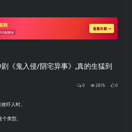
x神剧《鬼入侵/阴宅异事》,真的生猛到
0
2876
0
音效吓人时。
了这个类型。