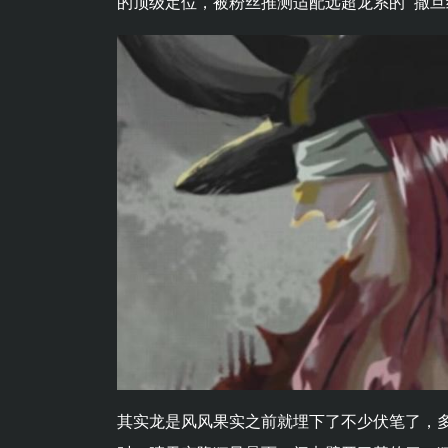
的顶级定位，被粉丝推测适配远超龙系的 “撒旦
其实龙是风风果实之前就埋下了不少伏笔了，