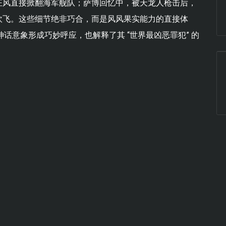
狂风直接掀翻海军舰队；萨博回忆中，被天龙人枪击后，
吹飞。这些细节绝非巧合，而是风风果实能力的直接体
神话意象形成巧妙呼应，也解释了其 “世界最凶恶罪犯” 的