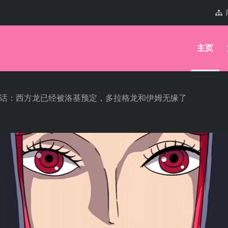
主页
70话：西方龙已经被洛基预定，多拉格龙和伊姆无缘了