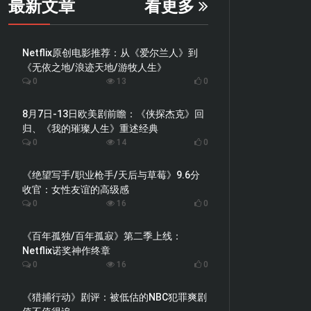
最新文章
看更多
Netflix原创电影推荐：从《爱尔兰人》到
《无依之地/浪迹天地/游牧人生》
0
13
0
8月7日-13日欧美剧前瞻：《侠探杰克》回
归、《我的璀璨人生》重述经典
0
14
0
《绝望写手/职业枪手/天后与草莓》9.6分
收官：女性友谊的高级感
0
16
0
《百年孤独/百年孤寂》第二季上线：
Netflix诺奖神作终章
0
16
0
《猎捕行动》剧评：被低估的NBC犯罪爽剧