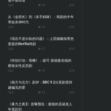
值不值得追
0
15
0
从《金部长》到《杀手妈咪》：韩剧的中年
带娃杀神时代
0
13
0
《现在不是出轨的问题》：上层婚姻加黑色
悬疑的Netflix韩剧
0
17
0
《特别行动：母狮》：妮可·基德曼坐镇的
硬核女性反恐剧
0
15
0
《南方与北方》剧评：BBC 9.2分英剧里跨
越偏见的爱
0
13
0
《暴力之夜2》首曝预告：最狠的圣诞老人
年底回归