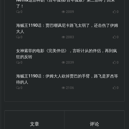
了！
0
2009
0
海贼王1190话：贾巴嘲讽尼卡路飞太弱了，还击伤了伊姆
大人
0
2083
0
女神索菲的电影《完美伴侣》，言听计从的伴侣，再到疯
狂的反转
0
2039
0
海贼王1190话：伊姆大人砍掉贾巴的手臂，路飞是罗杰等
待的人
0
2106
0
文章
评论