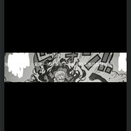
海贼王1177话：索隆一招秒杀军子，尼卡路飞激战骷髅怪物