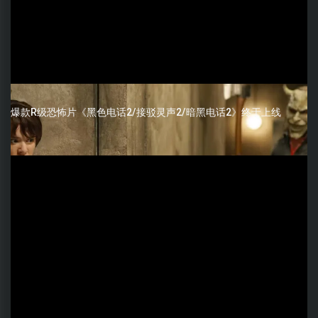
爆款R级恐怖片《黑色电话2/接驳灵声2/暗黑电话2》终于上线