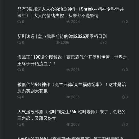
只有3集却深入人心的治愈神作《Shrink～精神专科弱井
医生》 | 大人的情绪失控，从来都不是矫情
0
2004
0
新剧速递 | 盘点我最期待的8部2026夏季档日剧
0
2006
0
海贼王1190话全图解说丨贾巴霸气全开硬刚伊姆！世界之
王终于开始流血了！
0
2006
0
被低估的9分神作《克兰弗德/克兰福德纪事》！这才是治
愈系英剧天花板
0
2006
0
人气漫改韩剧《临时制先生/Mr.临时老师》来了，总裁的
三角恋，又甜又好笑
0
2008
0
Netflix这部神剧《百年孤独/百年孤寂》第二部终于回来