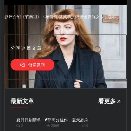
影评介绍《节奏组》：布蕾克·莱芙莉挑战邋遢复仇女杀手题材
分享这篇文章
链接复制
最新文章
看更多
夏日日剧清单｜6部高分佳作，夏天必刷
0
2000
0