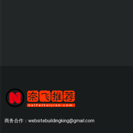
商务合作：websitebuildingking@gmail.com