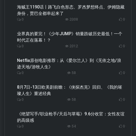
海贼王1190话丨路飞白色形态、罗杰梦想终点、伊姆隐藏
身份，贾巴全都串起来了
0
2008
0
业界真的要完！《少年JUMP》销量跌破历史最低！一个
时代正在落幕！？
0
2012
0
Netflix原创电影推荐：从《爱尔兰人》到《无依之地/浪
迹天地/游牧人生》
0
58
0
8月7日-13日欧美剧前瞻：《侠探杰克》回归、《我的璀
璨人生》重述经典
0
58
0
《绝望写手/职业枪手/天后与草莓》9.6分收官：女性友谊
的高级感
0
54
0