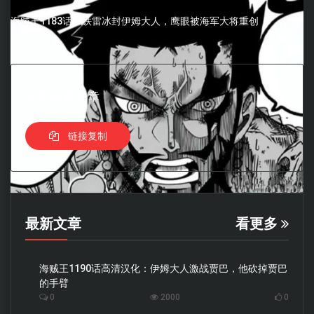
海贼王1183话：铁雷冰封伊姆大人，鹰眼被海军大将重创
分享这篇文章
链接复制
最新文章
看更多
海贼王1190话高清汉化：伊姆大人激战贾巴，他砍掉贾巴
的手臂
0
2000
0