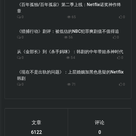
《百年孤独/百年孤寂》第二季上线：Netflix诺奖神作终
章
0
65
0
《猎捕行动》剧评：被低估的NBC犯罪爽剧值不值得追
0
56
0
从《金部长》到《杀手妈咪》：韩剧的中年带娃杀神时代
0
54
0
《现在不是出轨的问题》：上层婚姻加黑色悬疑的Netflix
韩剧
0
71
0
文章
评论
6122
0