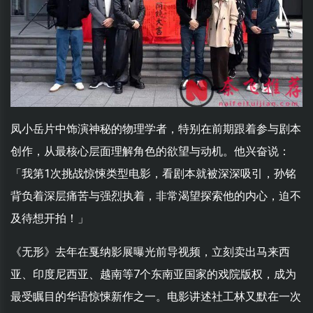
凤小岳片中饰演神秘的物理学者，特别在前期跟着参与剧本
创作，从最核心层面理解角色的欲望与动机。他兴奋说：
「我第1次挑战惊悚类型电影，看剧本就被深深吸引，孙铭
背负着深层痛苦与强烈执着，非常渴望探索他的内心，迫不
及待想开拍！」
《无形》去年在戛纳影展曝光前导视频，立刻卖出马来西
亚、印度尼西亚、越南等7个东南亚国家的戏院版权，成为
最受瞩目的华语惊悚新作之一。电影讲述社工林又默在一次