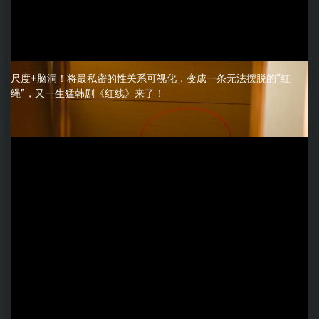
尺度+脑洞！将最私密的性关系可视化，变成一条无法摆脱的“红
绳”，又一生猛韩剧《红线》来了！