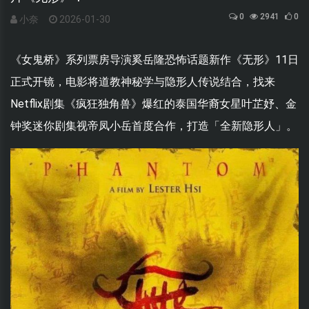
0
2941
0
小奈
2026-01-30
《女鬼桥》系列票房导演奚岳隆恐怖话题新作《无形》11日
正式开镜，电影将道教神秘学与隐形人传说结合，找来
Netflix剧集《疯狂独角兽》爆红的泰国华裔女星叶芷妤、金
钟奖迷你剧集视帝凤小岳首度合作，打造「全新隐形人」。