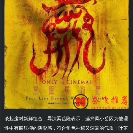
谈起这对新鲜组合，导演奚岳隆表示，选择凤小岳因为他理
性中有股压抑的阴影感，符合角色神秘又深邃的气质；叶芷