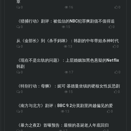
章
0
16
0
《猎捕行动》剧评：被低估的NBC犯罪爽剧值不值得追
0
15
0
从《金部长》到《杀手妈咪》：韩剧的中年带娃杀神时代
0
13
0
《现在不是出轨的问题》：上层婚姻加黑色悬疑的Netflix
韩剧
0
17
0
《特别行动：母狮》：妮可·基德曼坐镇的硬核女性反恐剧
0
15
0
《南方与北方》剧评：BBC 9.2分英剧里跨越偏见的爱
0
13
0
《暴力之夜2》首曝预告：最狠的圣诞老人年底回归