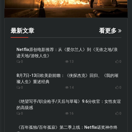
最新文章
看更多
Netflix原创电影推荐：从《爱尔兰人》到《无依之地/浪
迹天地/游牧人生》
0
13
0
8月7日-13日欧美剧前瞻：《侠探杰克》回归、《我的璀
璨人生》重述经典
0
14
0
《绝望写手/职业枪手/天后与草莓》9.6分收官：女性友谊
的高级感
0
16
0
《百年孤独/百年孤寂》第二季上线：Netflix诺奖神作终