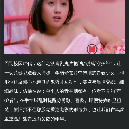
回到校园时代，这部老派喜剧鬼片把“鬼”说成“守护神”，让
一切荒诞都透着人情味。李丽珍在片中饰演的青春少女，和
那位迂腐却心地善良的鬼秀才互动时，笑点与温情交织。细
细品味，仿佛在说：每个人的青春期都有一位看不见的“守
护者”，在手忙脚乱时提醒你勇敢、善良。即便特效略显粗
糙，依旧挡不住那股老香港电影的创造力，也让我们在幽默
里重温那些青涩而炙热的年华。