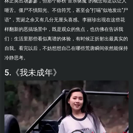
林正英出场寥寥，但那个标榜“音乐驱魔”的概念却足以让人
咂舌。僵尸不惧阳光、不信符咒，甚至会“打嗝”似地发出“尸
语”，荒诞之余又有几分无厘头喜感。李丽珍出现在这些花
样翻新的恶搞场景中，既是观众的焦点，也仿佛在告诉我
们：生活里那些看似离谱的体验，有时候正折射出最真实的
自我。看完以后，不妨想想自己在哪些荒唐瞬间依然能保持
冷静思考。
5.《我未成年》