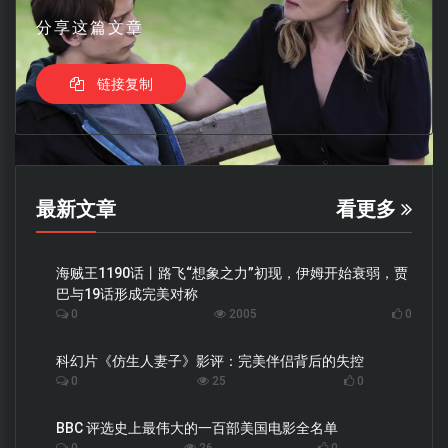
分享这篇文章
链接复制
最新文章
看更多
海贼王1190话丨路飞“想象之力”初现，伊姆开始衰弱，贾
巴与19话形成完美对称
0
2005
0
科幻片《仿生人妻子》影评：完美伴侣背后的失控
0
25
0
BBC 评选史上最伟大的一百部美国电影全名单
0
26
0