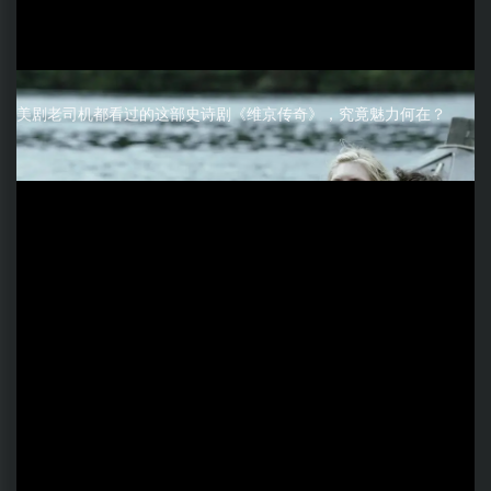
美剧老司机都看过的这部史诗剧《维京传奇》，究竟魅力何在？