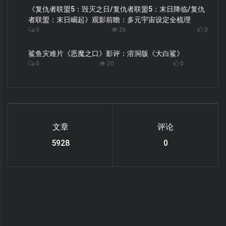
《复仇者联盟5：毁灭之日/复仇者联盟5：末日降临/复仇
者联盟：末日崛起》观影前瞻：多元宇宙设定全梳理
0
26
0
鲨鱼灾难片《恶魔之口》影评：溶洞版《大白鲨》
0
20
0
文章
评论
6219
0