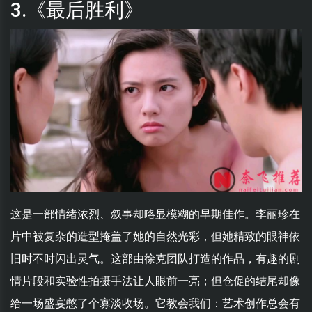
3.《最后胜利》
这是一部情绪浓烈、叙事却略显模糊的早期佳作。李丽珍在
片中被复杂的造型掩盖了她的自然光彩，但她精致的眼神依
旧时不时闪出灵气。这部由徐克团队打造的作品，有趣的剧
情片段和实验性拍摄手法让人眼前一亮；但仓促的结尾却像
给一场盛宴憋了个寡淡收场。它教会我们：艺术创作总会有