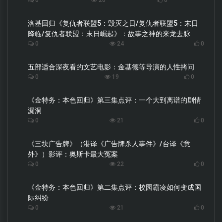
洛基回归《复仇者联盟5：毁灭之日/复仇者联盟5：末日
降临/复仇者联盟：末日崛起》：故事之神的来龙去脉
0
24
0
五部适合深夜看的文艺电影：金基德等导演的人性拷问
0
19
0
《金特务：本色回归》第三集点评：一个大到离谱的剧情
漏洞
0
21
0
《三块广告牌》（港译《广告牌杀人事件》/台译《意
外》）影评：奥斯卡最大冤案
0
22
0
《金特务：本色回归》第二集点评：校园霸凌如何变成国
际纠纷
0
21
0