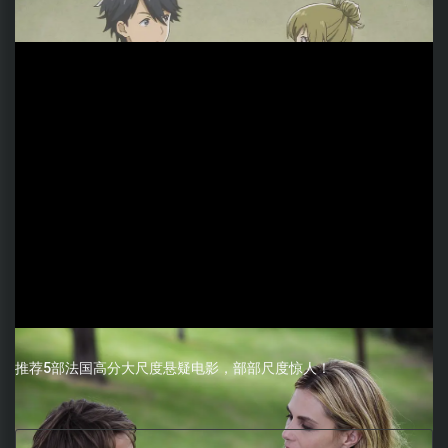
推荐5部法国高分大尺度悬疑电影，部部尺度惊人！