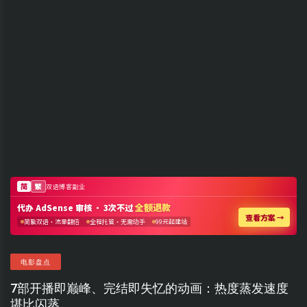
电影盘点
7部开播即巅峰、完结即失忆的动画：热度蒸发速度
堪比闪蒸