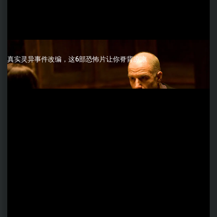
真实灵异事件改编，这6部恐怖片让你脊背凉凉