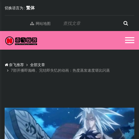
繁体
切换语言为 :
网站地图
奈飞推荐
全部文章
7部开播即巅峰、完结即失忆的动画：热度蒸发速度堪比闪蒸