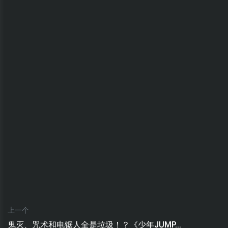
上一个
鬼灭、咒术和电锯人全是垃圾！？《少年JUMP...