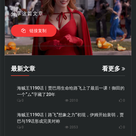
分享这篇文章
链接复制
最新文章
看更多
海贼王1190话丨贾巴用生命给路飞上了最后一课！御田的
一个“ム”字藏了20年
0
2010
0
海贼王1190话丨路飞“想象之力”初现，伊姆开始衰弱，贾
巴与19话形成完美对称
0
2053
0