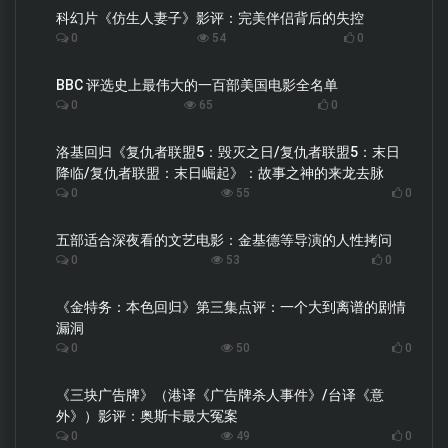
科幻片《仿生人妻子》影评：完美伴侣背后的失控
0
54
0
BBC 评选史上最伟大的一百部美国电影全名单
0
65
0
洛基回归《复仇者联盟5：毁灭之日/复仇者联盟5：末日
降临/复仇者联盟：末日崛起》：故事之神的来龙去脉
0
55
0
五部适合深夜看的文艺电影：金基德等导演的人性拷问
0
53
0
《金特务：本色回归》第三集点评：一个大到离谱的剧情
漏洞
0
50
0
《三块广告牌》（港译《广告牌杀人事件》/台译《意
外》）影评：奥斯卡最大冤案
0
49
0