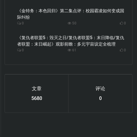
《金特务：本色回归》第二集点评：校园霸凌如何变成国
际纠纷
0
50
0
《复仇者联盟5：毁灭之日/复仇者联盟5：末日降临/复仇
者联盟：末日崛起》观影前瞻：多元宇宙设定全梳理
0
61
0
文章
评论
6220
0