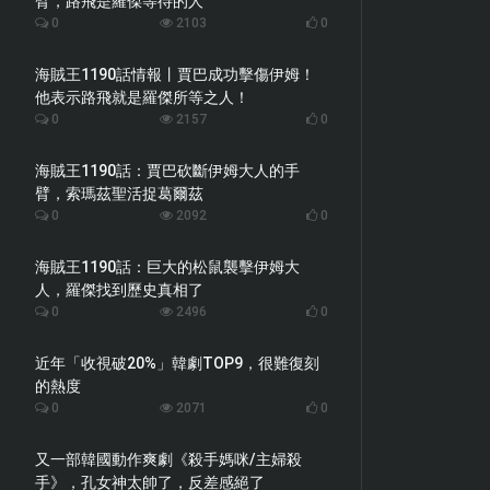
臂，路飛是羅傑等待的人
0
2103
0
海賊王1190話情報丨賈巴成功擊傷伊姆！
他表示路飛就是羅傑所等之人！
0
2157
0
海賊王1190話：賈巴砍斷伊姆大人的手
臂，索瑪茲聖活捉葛爾茲
0
2092
0
海賊王1190話：巨大的松鼠襲擊伊姆大
人，羅傑找到歷史真相了
0
2496
0
近年「收視破20%」韓劇TOP9，很難復刻
的熱度
0
2071
0
又一部韓國動作爽劇《殺手媽咪/主婦殺
手》，孔女神太帥了，反差感絕了