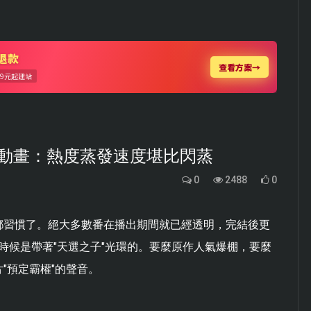
動畫：熱度蒸發速度堪比閃蒸
0
2488
0
都習慣了。絕大多數番在播出期間就已經透明，完結後更
時候是帶著"天選之子"光環的。要麼原作人氣爆棚，要麼
"預定霸權"的聲音。