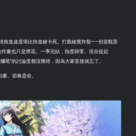
劇情推進速度堪比快進鍵卡死。打戲確實炸裂——但當觀眾
的作畫也只是煙花。一季完結，熱度歸零。現在提起
"爛尾"的討論度都沒獲得，因為大家直接就忘了。
動畫。節奏是命。