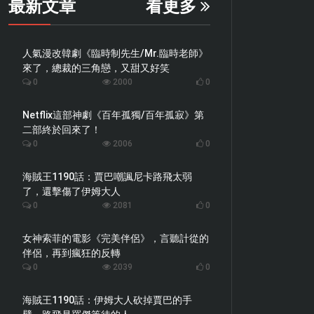
最新文章
看更多
人氣漫改韓劇《臨時制先生/Mr.臨時老師》
來了，總裁的三角戀，又甜又好笑
0
2000
0
Netflix這部神劇《百年孤獨/百年孤寂》第
二部終於回來了！
0
2006
0
海賊王1190話：賈巴嘲諷尼卡路飛太弱
了，還擊傷了伊姆大人
0
2081
0
女神索菲的電影《完美伴侶》，言聽計從的
伴侶，再到瘋狂的反轉
0
2039
0
海賊王1190話：伊姆大人砍掉賈巴的手