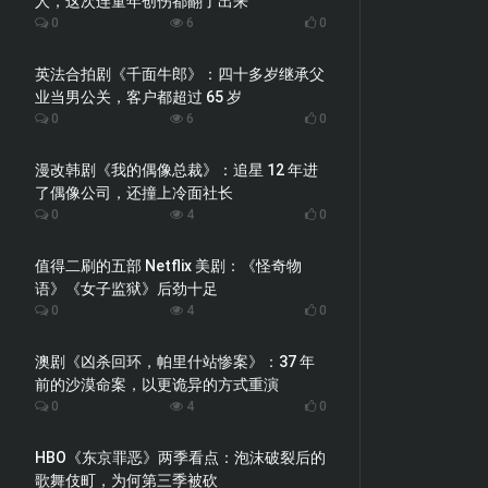
人，这次连童年创伤都翻了出来
0
6
0
英法合拍剧《千面牛郎》：四十多岁继承父
业当男公关，客户都超过 65 岁
0
6
0
漫改韩剧《我的偶像总裁》：追星 12 年进
了偶像公司，还撞上冷面社长
0
4
0
值得二刷的五部 Netflix 美剧：《怪奇物
语》《女子监狱》后劲十足
0
4
0
澳剧《凶杀回环，帕里什站惨案》：37 年
前的沙漠命案，以更诡异的方式重演
0
4
0
HBO《东京罪恶》两季看点：泡沫破裂后的
歌舞伎町，为何第三季被砍