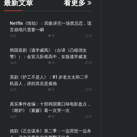
最新文章
看更多
Netflix《情劫》：四集讲完一场禁忌恋，谎
言崩塌只需要一瞬
0
8
0
韩国喜剧《逃学威凤》（台译《凸槌俏女
警》）：金宣儿卧底高中，女版逃学威龙
0
6
0
英剧《护工不是人》：81 岁老太太和二手
机器人，讲的其实是孤独
0
5
0
真实事件改编：十部韩国重口味电影盘点，
《熔炉》《素媛》看一次哭一次
0
6
0
德剧《正念谋杀》第二季：一边冥想一边杀