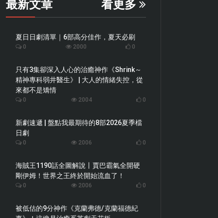
最新文章
看更多
夏日日劇清單｜6部高分佳作，夏天必刷
0
2000
0
只有3集卻深入人心的治癒神作《Shrink～
精神專科弱井醫生》 | 大人的情緒失控，從
來都不是矯情
0
2004
0
新劇速遞 | 盤點我最期待的8部2026夏季檔
日劇
0
2006
0
海賊王1190話全圖解說丨賈巴霸氣全開硬
剛伊姆！世界之王終於開始流血了！
0
2006
0
被低估的9分神作《克蘭弗德/克蘭福德紀