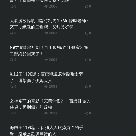
事》！這纔是治癒系英劇天花板
0
2006
0
人氣漫改韓劇《臨時制先生/Mr.臨時老師》
來了，總裁的三角戀，又甜又好笑
0
2008
0
Netflix這部神劇《百年孤獨/百年孤寂》第
二部終於回來了！
0
2009
0
海賊王1190話：賈巴嘲諷尼卡路飛太弱
了，還擊傷了伊姆大人
0
2083
0
女神索菲的電影《完美伴侶》，言聽計從的
伴侶，再到瘋狂的反轉
0
2039
0
海賊王1190話：伊姆大人砍掉賈巴的手
臂，路飛是羅傑等待的人