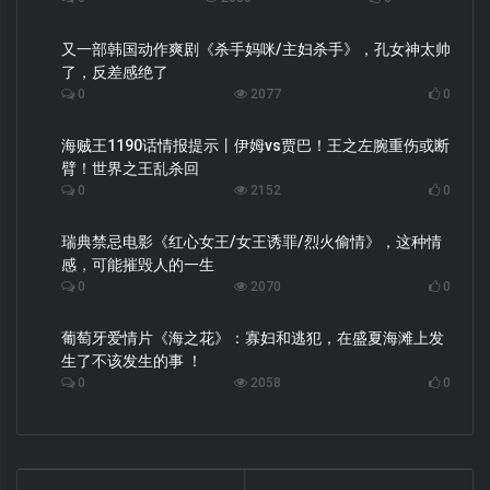
又一部韩国动作爽剧《杀手妈咪/主妇杀手》，孔女神太帅
了，反差感绝了
0
2077
0
海贼王1190话情报提示丨伊姆vs贾巴！王之左腕重伤或断
臂！世界之王乱杀回
0
2152
0
瑞典禁忌电影《红心女王/女王诱罪/烈火偷情》，这种情
感，可能摧毁人的一生
0
2070
0
葡萄牙爱情片《海之花》：寡妇和逃犯，在盛夏海滩上发
生了不该发生的事 ！
0
2058
0