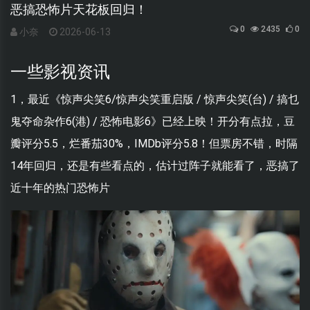
恶搞恐怖片天花板回归！
0
2435
0
小奈
2026-06-13
一些影视资讯
1，最近《惊声尖笑6/惊声尖笑重启版 / 惊声尖笑(台) / 搞乜
鬼夺命杂作6(港) / 恐怖电影6》已经上映！开分有点拉，豆
瓣评分5.5，烂番茄30%，IMDb评分5.8！但票房不错，时隔
14年回归，还是有些看点的，估计过阵子就能看了，恶搞了
近十年的热门恐怖片