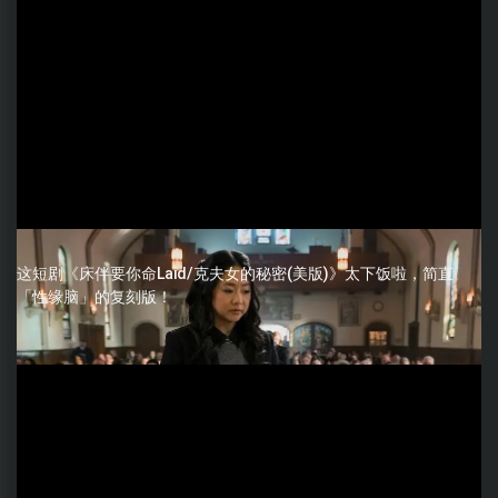
这短剧《床伴要你命Laid/克夫女的秘密(美版)》太下饭啦，简直
「性缘脑」的复刻版！