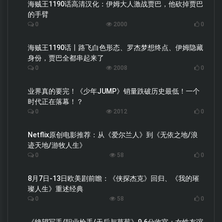
海贼王1190话高清汉化：伊姆大人激战贾巴，他砍掉贾巴
的手臂
0
2000
0
海贼王1190话丨路飞白色形态、罗杰梦想终点、伊姆隐藏
身份，贾巴全都串起来了
0
2008
0
业界真的要完！《少年JUMP》销量跌破历史最低！一个
时代正在落幕！？
0
2012
0
Netflix原创电影推荐：从《爱尔兰人》到《无依之地/浪
迹天地/游牧人生》
0
58
0
8月7日-13日欧美剧前瞻：《侠探杰克》回归、《我的璀
璨人生》重述经典
0
58
0