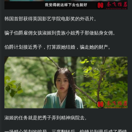
韩国首部获得英国影艺学院电影奖的外语片。
骗子伯爵雇佣女孩淑姬到贵族小姐秀子那做贴身女佣。
伯爵计划接近秀子，打算跟她结婚，骗走她的财产。
淑姬的任务就是把秀子弄到精神病院去。
一场精心策划的骗局，三度翻转后，惊悚片到最后成了爱情