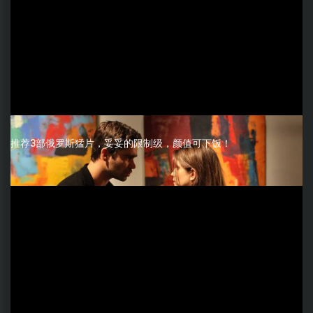
推荐3部俄罗斯猛片，妥妥的限制级，颜值可下饭！