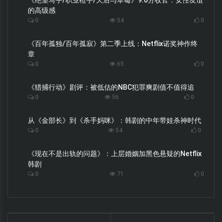
《绝望写手/职业枪手/天后与草莓》9.6分收官：女性友谊
的高级感
0
54
0
《百年孤独/百年孤寂》第二季上线：Netflix诺奖神作终
章
0
65
0
《猎捕行动》剧评：被低估的NBC犯罪爽剧值不值得追
0
56
0
从《金部长》到《杀手妈咪》：韩剧的中年带娃杀神时代
0
54
0
《现在不是出轨的问题》：上层婚姻加黑色悬疑的Netflix
韩剧
0
71
0