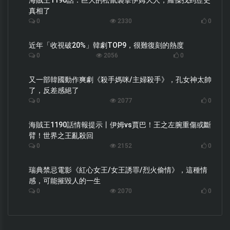
海賊王1190話：巨大的松鼠襲擊伊姆大人，羅傑找到歷史
真相了
0
2330
0
近年「收視破20%」韓劇TOP9，很難復刻的熱度
0
2056
0
又一部韓國動作爽劇《殺手媽咪/主婦殺手》，孔女神太帥
了，反差感絕了
0
2077
0
海賊王1190話情報提示丨伊姆vs賈巴！王之左腕重傷或斷
臂！世界之王亂殺回
0
2152
0
瑞典禁忌電影《紅心女王/女王誘罪/烈火偷情》，這種情
感，可能摧毀人的一生
0
2070
0