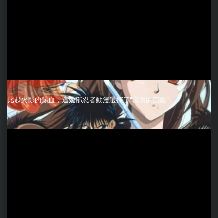
比起火影的熱血，這幾部忍者動漫選擇了"真實的殘酷"