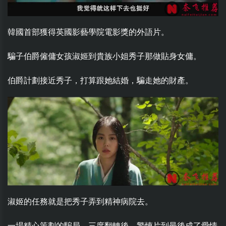
韓國首部獲得英國影藝學院電影獎的外語片。
騙子伯爵僱傭女孩淑姬到貴族小姐秀子那做貼身女傭。
伯爵計劃接近秀子，打算跟她結婚，騙走她的財產。
淑姬的任務就是把秀子弄到精神病院去。
一場精心策劃的騙局，三度翻轉後，驚悚片到最後成了愛情