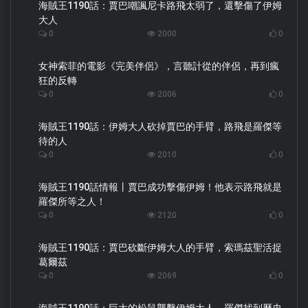
海賊王1190話：賈巴嘲諷尼卡路飛太弱了，還擊傷了伊姆
大人
0
2000
0
女神索菲的電影《完美伴侶》，言聽計從的伴侶，再到瘋
狂的反轉
0
2006
0
海賊王1190話：伊姆大人砍掉賈巴的手臂，路飛是羅傑等
待的人
0
2010
0
海賊王1190話情報丨賈巴成功擊傷伊姆！他表示路飛就是
羅傑所等之人！
0
2120
0
海賊王1190話：賈巴砍斷伊姆大人的手臂，索瑪茲聖活捉
葛爾茲
0
2069
0