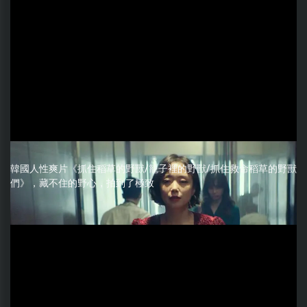
韓國人性爽片《抓住稻草的野獸/籠子裡的野獸/抓住救命稻草的野獸
們》，藏不住的野心，拍到了極致