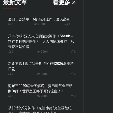
最新文章
看更多
夏日日剧清单｜6部高分佳作，夏天必刷
0
2000
0
只有3集却深入人心的治愈神作《Shrink～
精神专科弱井医生》 | 大人的情绪失控，从
来都不是矫情
0
2004
0
新剧速递 | 盘点我最期待的8部2026夏季档
日剧
0
2006
0
海贼王1190话全图解说丨贾巴霸气全开硬
刚伊姆！世界之王终于开始流血了！
0
2006
0
被低估的9分神作《克兰弗德/克兰福德纪