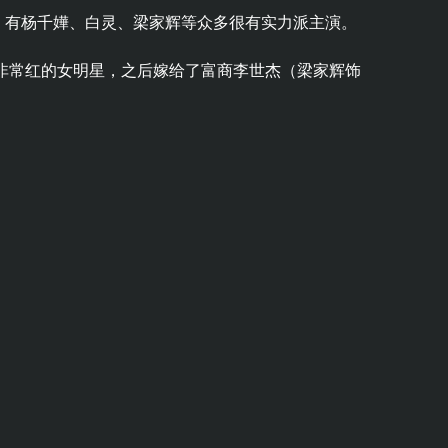
，有杨千嬅、白灵、梁家辉等众多很有实力派主演。
非常红的女明星，之后嫁给了富商李世杰（梁家辉饰