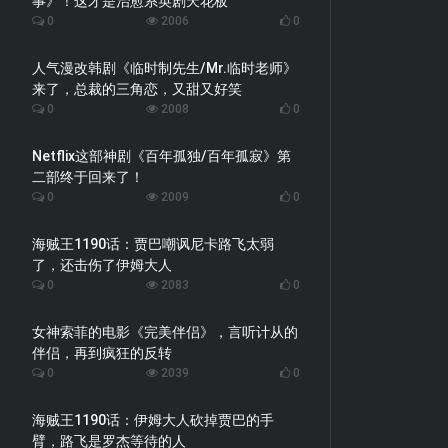
事》！这才是治愈系英剧天花板
0
2006
0
人气漫改韩剧《临时制先生/Mr.临时老师》
来了，总裁的三角恋，又甜又好笑
0
2008
0
Netflix这部神剧《百年孤独/百年孤寂》第
二部终于回来了！
0
2009
0
海贼王1190话：贾巴嘲讽尼卡路飞太弱
了，还击伤了伊姆大人
0
2083
0
女神索菲的电影《完美伴侣》，言听计从的
伴侣，再到疯狂的反转
0
2039
0
海贼王1190话：伊姆大人砍掉贾巴的手
臂，路飞是罗杰等待的人