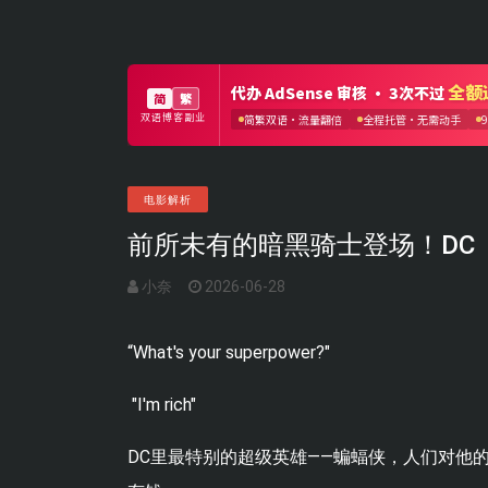
电影解析
前所未有的暗黑骑士登场！DC
小奈
2026-06-28
“What's your superpower?"
"I'm rich"
DC里最特别的超级英雄——蝙蝠侠，人们对他