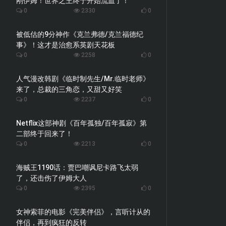
刚伊姆！世界之王终于开始流血了！
0
2330
0
被低估的9分神作《克兰弗德/克兰福德纪
事》！这才是治愈系英剧天花板
0
2258
0
人气漫改韩剧《临时制先生/Mr.临时老师》
来了，总裁的三角恋，又甜又好笑
0
2237
0
Netflix这部神剧《百年孤独/百年孤寂》第
二部终于回来了！
0
2213
0
海贼王1190话：贾巴嘲讽尼卡路飞太弱
了，还击伤了伊姆大人
0
2395
0
女神索菲的电影《完美伴侣》，言听计从的
伴侣，再到疯狂的反转