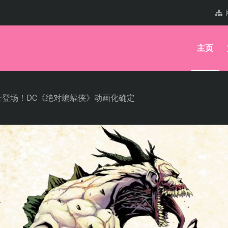
主页
士登场！DC《绝对蝙蝠侠》动画化确定