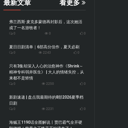
最新文章
看更多
弗兰西斯·麦克多蒙德再封影后，这次她活
成了一名游牧者！
0
0
0
夏日日剧清单｜6部高分佳作，夏天必刷
0
2243
0
只有3集却深入人心的治愈神作《Shrink～
精神专科弱井医生》 | 大人的情绪失控，从
来都不是矫情
0
2250
0
新剧速递 | 盘点我最期待的8部2026夏季档
日剧
0
2231
0
海贼王1190话全图解说丨贾巴霸气全开硬