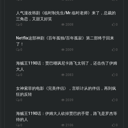
人气漫改韩剧《临时制先生/Mr.临时老师》来了，总裁的
三角恋，又甜又好笑
0
2008
0
Netflix这部神剧《百年孤独/百年孤寂》第二部终于回来
了！
0
2009
0
海贼王1190话：贾巴嘲讽尼卡路飞太弱了，还击伤了伊姆
大人
0
2083
0
女神索菲的电影《完美伴侣》，言听计从的伴侣，再到疯
狂的反转
0
2039
0
海贼王1190话：伊姆大人砍掉贾巴的手臂，路飞是罗杰等
待的人
0
2106
0