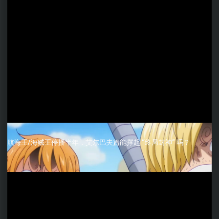
航海王/海贼王停播半年，艾尔巴夫篇能撑起 “终局封神” 吗？