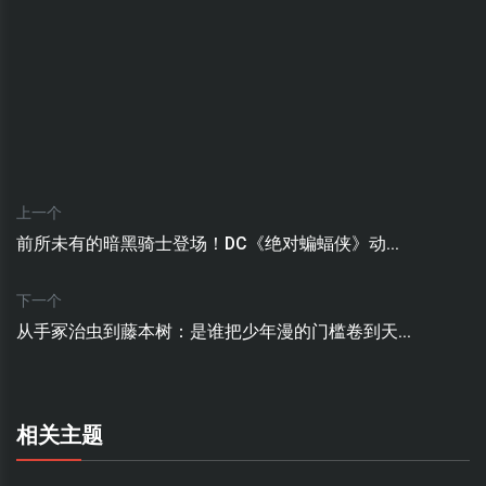
上一个
前所未有的暗黑骑士登场！DC《绝对蝙蝠侠》动...
下一个
从手冢治虫到藤本树：是谁把少年漫的门槛卷到天...
相关主题