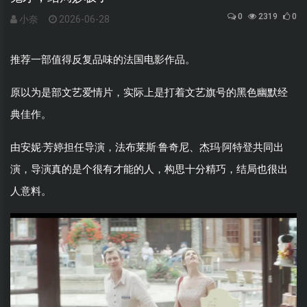
0
2319
0
小奈
2026-06-28
推荐一部值得反复品味的法国电影作品。
原以为是部文艺爱情片，实际上是打着文艺旗号的黑色幽默经
典佳作。
由安妮·芳婷担任导演，法布莱斯·鲁奇尼、
杰玛·阿特登
共同出
演，导演真的是个很有才能的人，构思十分精巧，结局也很出
人意料。