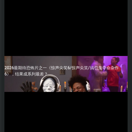
2026最期待恐怖片之一《惊声尖笑6/惊声尖笑/搞乜鬼夺命杂作
6》，结果成系列最差？