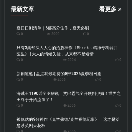
最新文章
看更多
夏日日剧清单｜6部高分佳作，夏天必刷
0
2000
0
只有3集却深入人心的治愈神作《Shrink～精神专科弱井
医生》 | 大人的情绪失控，从来都不是矫情
0
2004
0
新剧速递 | 盘点我最期待的8部2026夏季档日剧
0
2006
0
海贼王1190话全图解说丨贾巴霸气全开硬刚伊姆！世界之
王终于开始流血了！
0
2006
0
被低估的9分神作《克兰弗德/克兰福德纪事》！这才是治
愈系英剧天花板
0
2006
0