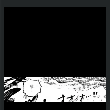
海贼王1183话：巨人族的战神道山登场，尼卡和尼德霍格会战死