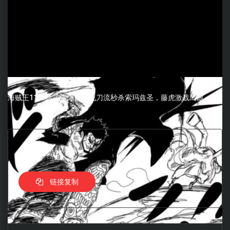
海贼王1187话：索隆使用九刀流秒杀索玛兹圣，藤虎激战鹰眼
分享这篇文章
链接复制