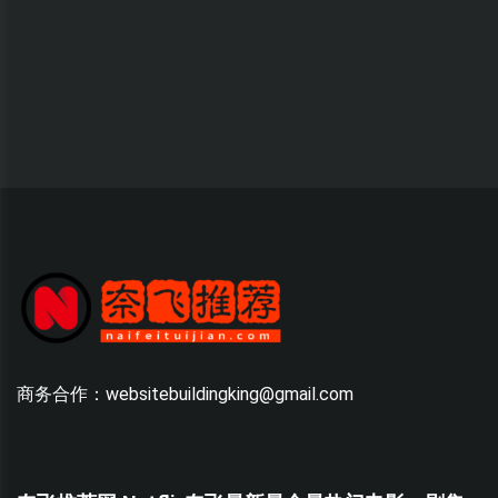
商务合作：websitebuildingking@gmail.com