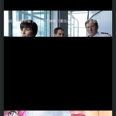
9.5分，口碑炸裂，这部犯罪神作《重任在肩》一定不要错过