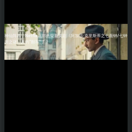
神仙阵容，Netflix这部悬疑新英剧《阿加莎·克里斯蒂之七面钟/七钟
面之谜》真的“翻车”了？