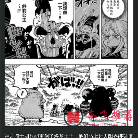
神之骑士团只能重创了洛基王子，他们马上赶去阳界绑架孩