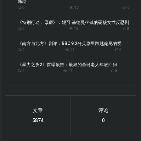
韩剧
0
17
0
《特别行动：母狮》：妮可·基德曼坐镇的硬核女性反恐剧
0
15
0
《南方与北方》剧评：BBC 9.2分英剧里跨越偏见的爱
0
13
0
《暴力之夜2》首曝预告：最狠的圣诞老人年底回归
0
17
0
文章
评论
6119
0