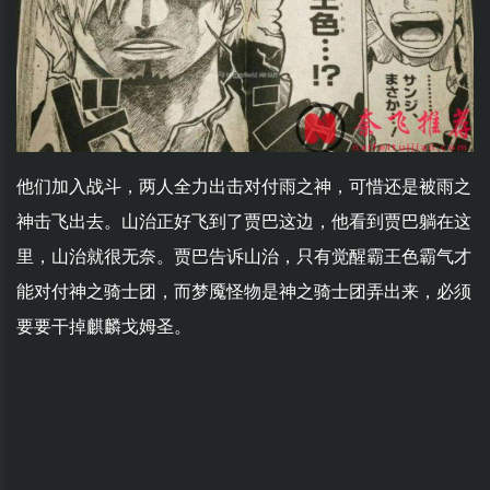
他们加入战斗，两人全力出击对付雨之神，可惜还是被雨之
神击飞出去。山治正好飞到了贾巴这边，他看到贾巴躺在这
里，山治就很无奈。贾巴告诉山治，只有觉醒霸王色霸气才
能对付神之骑士团，而梦魇怪物是神之骑士团弄出来，必须
要要干掉麒麟戈姆圣。