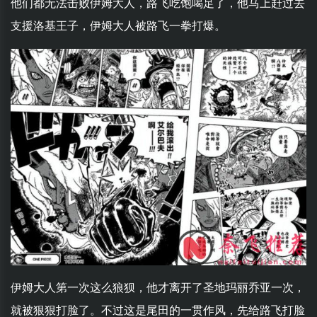
他们都无法击败伊姆大人，路飞吃饱喝足了，他马上赶过去
支援洛基王子，伊姆大人被路飞一拳打爆。
伊姆大人第一次这么狼狈，他才离开了圣地玛丽乔亚一次，
就被狠狠打脸了。不过这是尾田的一贯作风，先给路飞打脸