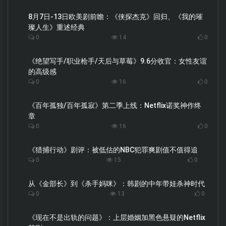
8月7日-13日欧美剧前瞻：《侠探杰克》回归、《我的璀
璨人生》重述经典
0
14
0
《绝望写手/职业枪手/天后与草莓》9.6分收官：女性友谊
的高级感
0
16
0
《百年孤独/百年孤寂》第二季上线：Netflix诺奖神作终
章
0
16
0
《猎捕行动》剧评：被低估的NBC犯罪爽剧值不值得追
0
15
0
从《金部长》到《杀手妈咪》：韩剧的中年带娃杀神时代
0
13
0
《现在不是出轨的问题》：上层婚姻加黑色悬疑的Netflix