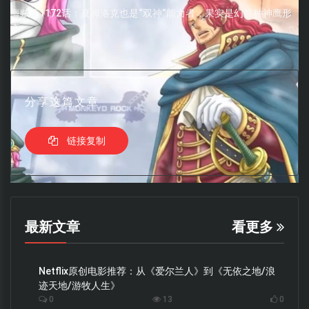
海贼王1172话：夏姆洛克也是“双神”能力者，果实是幻兽种神鹰形
态
分享这篇文章
链接复制
最新文章
看更多
Netflix原创电影推荐：从《爱尔兰人》到《无依之地/浪
迹天地/游牧人生》
0
13
0