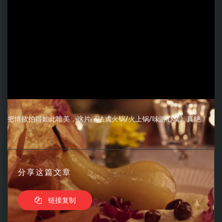
把情欲拍得如此唯美，这片《法式火锅/火上锅/味游心窝》真绝！
分享这篇文章
链接复制