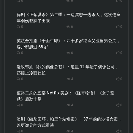
0
6
0
德剧《正念谋杀》第二季：一边冥想一边杀人，这次连童
年创伤都翻了出来
0
6
0
英法合拍剧《千面牛郎》：四十多岁继承父业当男公关，
客户都超过 65 岁
0
6
0
漫改韩剧《我的偶像总裁》：追星 12 年进了偶像公司，
还撞上冷面社长
0
4
0
值得二刷的五部 Netflix 美剧：《怪奇物语》《女子监
狱》后劲十足
0
4
0
澳剧《凶杀回环，帕里什站惨案》：37 年前的沙漠命案，
以更诡异的方式重演
0
4
0