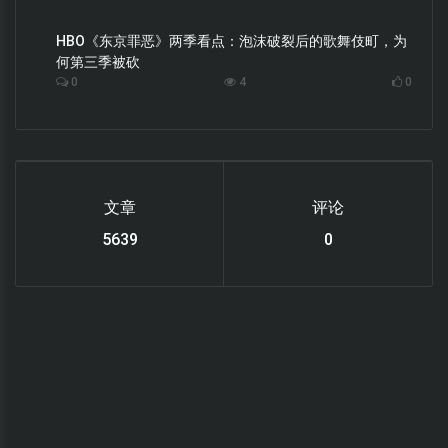
HBO《东京罪恶》两季看点：泡沫破裂后的歌舞伎町，为
何第三季被砍
0
4
0
文章
评论
6220
0