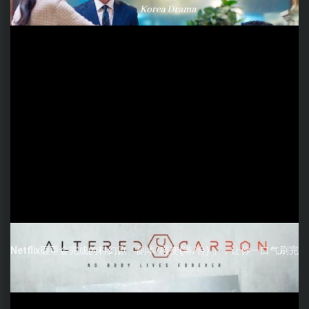
Netflix砸重金完成的科幻剧「副本/碳变(港/台) 」，让你一口气刷完