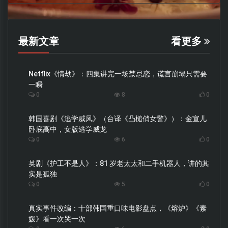
最新文章
看更多
Netflix《情劫》：四集讲完一场禁忌恋，谎言崩塌只需要
一瞬
0
8
0
韩国喜剧《逃学威凤》（台译《凸槌俏女警》）：金宣儿
卧底高中，女版逃学威龙
0
6
0
英剧《护工不是人》：81 岁老太太和二手机器人，讲的其
实是孤独
0
5
0
真实事件改编：十部韩国重口味电影盘点，《熔炉》《素
媛》看一次哭一次