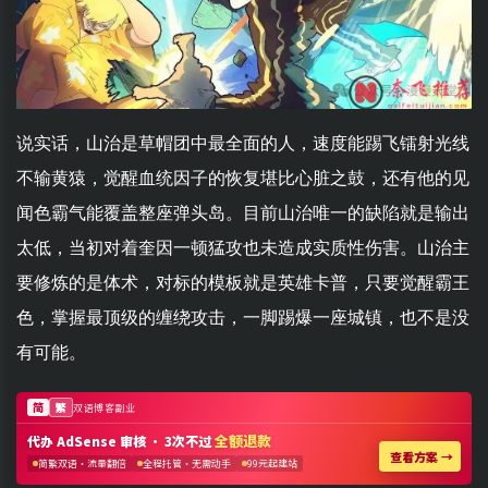
说实话，山治是草帽团中最全面的人，速度能踢飞镭射光线
不输黄猿，觉醒血统因子的恢复堪比心脏之鼓，还有他的见
闻色霸气能覆盖整座弹头岛。目前山治唯一的缺陷就是输出
太低，当初对着奎因一顿猛攻也未造成实质性伤害。山治主
要修炼的是体术，对标的模板就是英雄卡普，只要觉醒霸王
色，掌握最顶级的缠绕攻击，一脚踢爆一座城镇，也不是没
有可能。