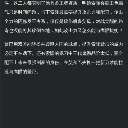
候，这二人都表明了他具备王者资质。明确索隆会霸王色霸
气只是时间问题，当下索隆最需要提升攻击力和配刀，使出
全力的阿修罗王者系，仅仅是砍伤凯多父母，对战觉醒的路
奇也没能将其砍倒在地，如此攻击力又怎么能与鹰眼抗衡？
贾巴用双斧能轻松摧毁巨人国的城堡，提升索隆斩击的威力
必定不在话下。还有索隆的佩刀中三代鬼彻品阶太低，完全
配不上未来最强剑豪的身份。在艾尔巴夫换一把新刀才能拉
近与鹰眼的差距。