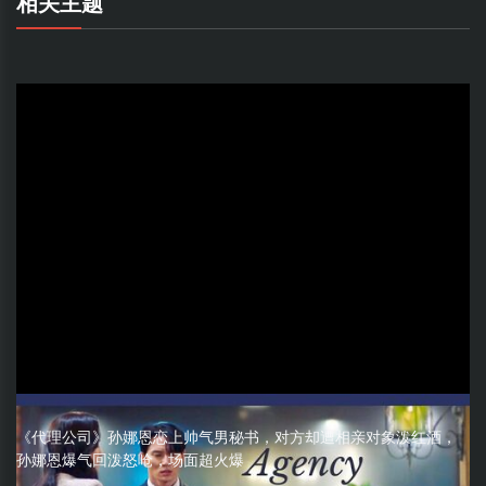
相关主题
《代理公司》孙娜恩恋上帅气男秘书，对方却遭相亲对象泼红酒，
孙娜恩爆气回泼怒呛，场面超火爆