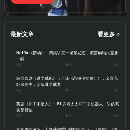
最新文章
看更多
Netflix《情劫》：四集讲完一场禁忌恋，谎言崩塌只需要
一瞬
0
8
0
韩国喜剧《逃学威凤》（台译《凸槌俏女警》）：金宣儿
卧底高中，女版逃学威龙
0
6
0
英剧《护工不是人》：81 岁老太太和二手机器人，讲的其
实是孤独
0
5
0
真实事件改编：十部韩国重口味电影盘点，《熔炉》《素