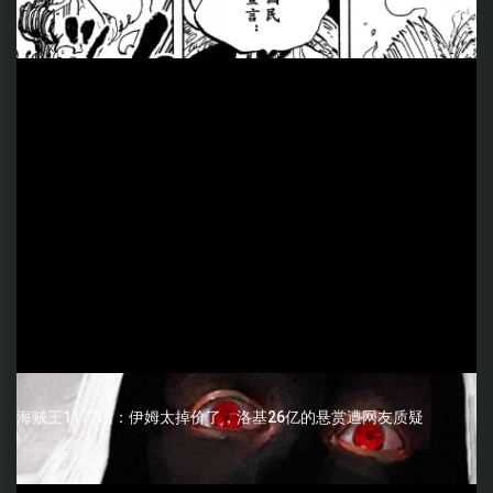
海贼王1171话：伊姆太掉价了，洛基26亿的悬赏遭网友质疑