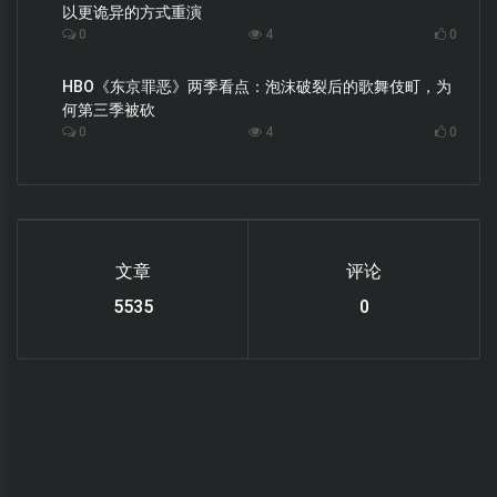
以更诡异的方式重演
0
4
0
HBO《东京罪恶》两季看点：泡沫破裂后的歌舞伎町，为
何第三季被砍
0
4
0
文章
评论
6220
0