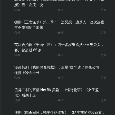
媛》看一次哭一次
0
6
0
德剧《正念谋杀》第二季：一边冥想一边杀人，这次连童
年创伤都翻了出来
0
6
0
英法合拍剧《千面牛郎》：四十多岁继承父业当男公关，
客户都超过 65 岁
0
6
0
漫改韩剧《我的偶像总裁》：追星 12 年进了偶像公司，
还撞上冷面社长
0
4
0
值得二刷的五部 Netflix 美剧：《怪奇物语》《女子监
狱》后劲十足
0
4
0
澳剧《凶杀回环，帕里什站惨案》：37 年前的沙漠命案，