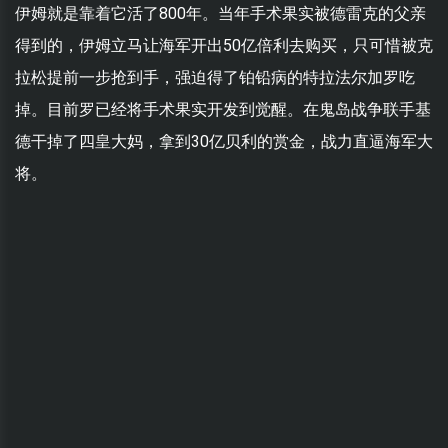
伊姆就是靠着它活了800年。当年手术果实被德雷克的父亲
得到的，伊姆立马让海军开出50亿倍利去购买，只可惜被克
拉松提前一步抢到手，强迫得了铂铅病的特拉法尔加罗吃
掉。目前罗已经将手术果实开发到觉醒。在鬼岛战争联手基
德干掉了四皇大妈，拿到30亿贝利的赏金，战力直逼海军大
将。