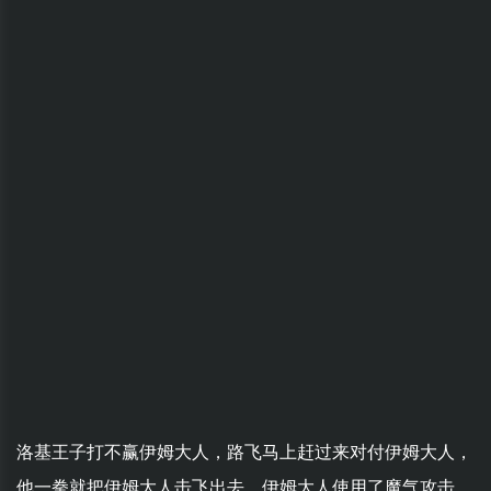
洛基王子打不赢伊姆大人，路飞马上赶过来对付伊姆大人，
他一拳就把伊姆大人击飞出去。伊姆大人使用了魔气攻击，