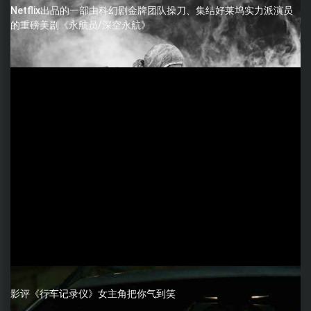
Netflix出品的一部由科幻剧金牌团队操刀、集结好莱坞实力派演员
的重磅美剧《永航员/深空永航》
影评《行车记录仪》女主角把你气到笑