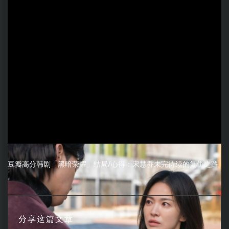
豆瓣高分韩剧「黑暗荣耀」结局/心得：宋慧乔未完待续的复仇之路
分享这篇文章