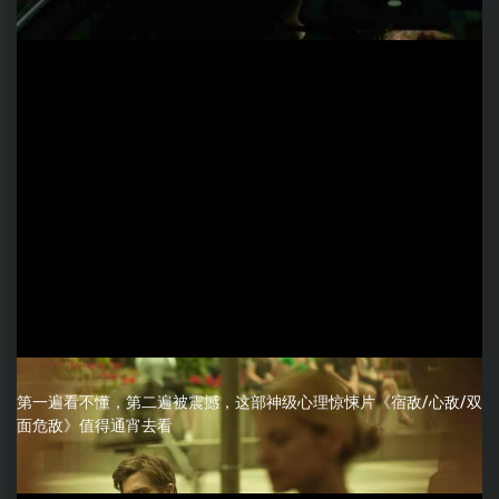
第一遍看不懂，第二遍被震撼，这部神级心理惊悚片《宿敌/心敌/双
面危敌》值得通宵去看