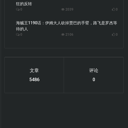
狂的反转
0
2039
0
海贼王1190话：伊姆大人砍掉贾巴的手臂，路飞是罗杰等
待的人
0
2106
0
文章
评论
6119
0