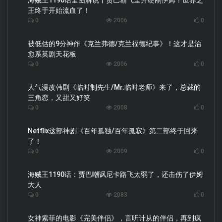
王终于开始流血了！
0
2006
0
被低估的9分神作《克兰弗德/克兰福德纪事》！这才是治
愈系英剧天花板
0
2006
0
人气漫改韩剧《临时制先生/Mr.临时老师》来了，总裁的
三角恋，又甜又好笑
0
2008
0
Netflix这部神剧《百年孤独/百年孤寂》第二部终于回来
了！
0
2009
0
海贼王1190话：贾巴嘲讽尼卡路飞太弱了，还击伤了伊姆
大人
0
2083
0
女神索菲的电影《完美伴侣》，言听计从的伴侣，再到疯