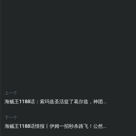
上一个
海贼王1188话：索玛兹圣活捉了葛尔兹，神团...
下一个
海贼王1188话情报丨伊姆一招秒杀路飞！公然...