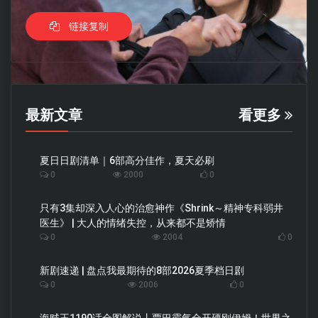
链接复制
最新文章
看更多
夏日日剧清单｜6部高分佳作，夏天必刷
0
2000
0
只有3集却深入人心的治愈神作《Shrink～精神专科弱井
医生》 | 大人的情绪失控，从来都不是矫情
0
2004
0
新剧速递 | 盘点我最期待的8部2026夏季档日剧
0
2006
0
海贼王1190话全图解说丨贾巴霸气全开硬刚伊姆！世界之