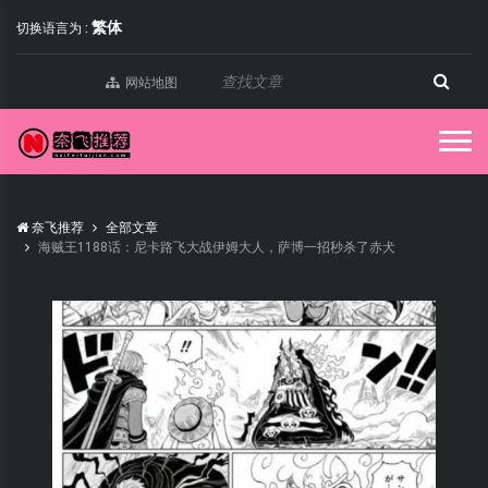
繁体
切换语言为 :
网站地图
奈飞推荐
全部文章
海贼王1188话：尼卡路飞大战伊姆大人，萨博一招秒杀了赤犬