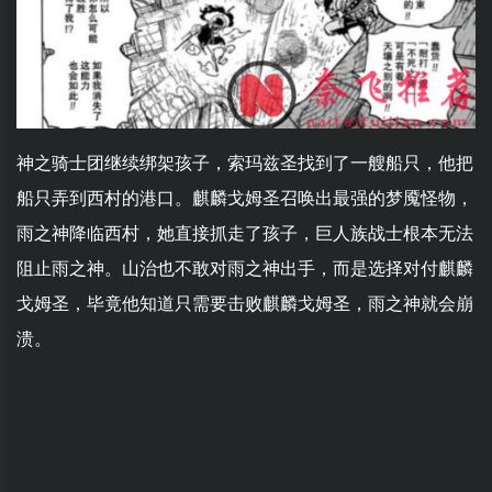
神之骑士团继续绑架孩子，索玛兹圣找到了一艘船只，他把
船只弄到西村的港口。麒麟戈姆圣召唤出最强的梦魇怪物，
雨之神降临西村，她直接抓走了孩子，巨人族战士根本无法
阻止雨之神。山治也不敢对雨之神出手，而是选择对付麒麟
戈姆圣，毕竟他知道只需要击败麒麟戈姆圣，雨之神就会崩
溃。