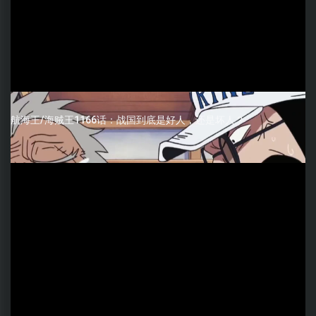
航海王/海贼王1166话：战国到底是好人，还是坏人？