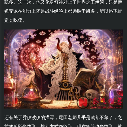
凯多。这一次，他又化身灯神对上了世界之王伊姆，只是伊
姆无论在能力上还是战斗经验上都远胜于凯多，所以路飞肯
定会吃瘪。
还有关于乔伊波伊的描写，尾田老师几乎是藏都不藏了，之
前的剪影像路飞，战斗方式像路飞，现在笑脸也像路飞，就