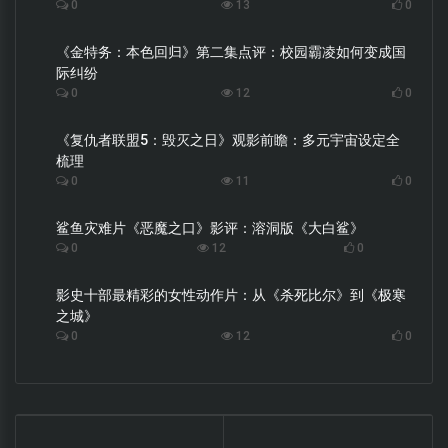
0
13
0
《金特务：本色回归》第二集点评：校园霸凌如何变成国
际纠纷
0
12
0
《复仇者联盟5：毁灭之日》观影前瞻：多元宇宙设定全
梳理
0
11
0
鲨鱼灾难片《恶魔之口》影评：溶洞版《大白鲨》
0
12
0
影史十部最精彩的女性动作片：从《杀死比尔》到《极寒
之城》
0
12
0