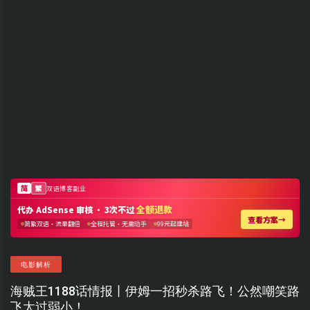
电影解析
海贼王1188话情报丨伊姆一招秒杀路飞！公然嘲笑路
飞太过弱小！