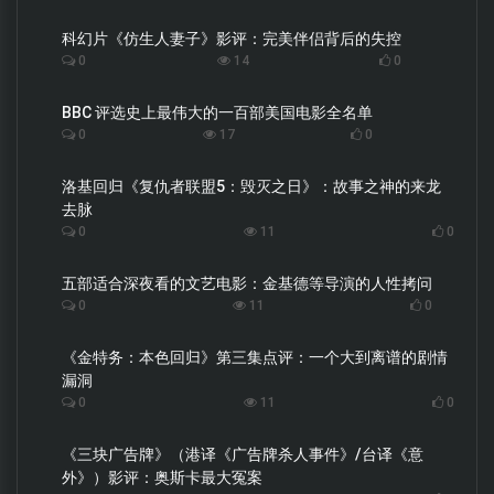
科幻片《仿生人妻子》影评：完美伴侣背后的失控
0
14
0
BBC 评选史上最伟大的一百部美国电影全名单
0
17
0
洛基回归《复仇者联盟5：毁灭之日》：故事之神的来龙
去脉
0
11
0
五部适合深夜看的文艺电影：金基德等导演的人性拷问
0
11
0
《金特务：本色回归》第三集点评：一个大到离谱的剧情
漏洞
0
11
0
《三块广告牌》（港译《广告牌杀人事件》/台译《意
外》）影评：奥斯卡最大冤案