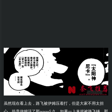
虽然现在看上去，路飞被伊姆压着打，但是大家不用太担
心。毕竟伊姆活了那~~~么久，如果一上来就被路飞锤，那