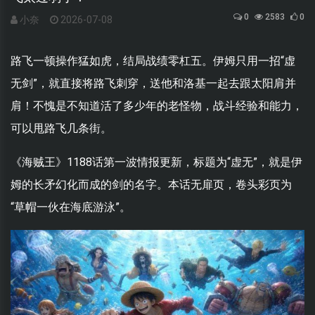
0
2583
0
小奈
2026-07-08
路飞一顿操作猛如虎，结局战绩零杠五。伊姆只用一招“虚
无剑”，就直接将路飞刺穿，送他和洛基一起去跟太阳肩并
肩！不愧是不知道活了多少年的老怪物，战斗经验和能力，
可以甩路飞几条街。
《海贼王》1188话第一波情报更新，标题为“虚无”，就是伊
姆的长矛幻化而成的剑的名字。本话无扉页，卷头彩页为
“草帽一伙在海底游泳”。