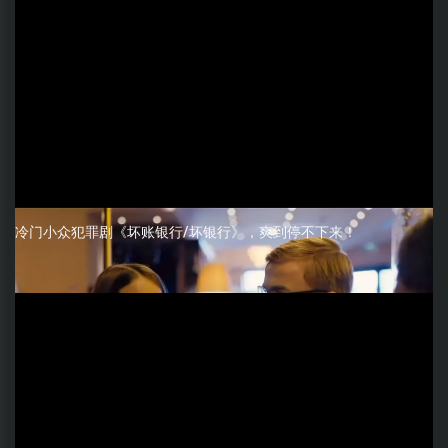
冷门小众犯罪剧《坏账银行/坏银行》，爽到停不下来！