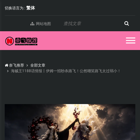
繁体
切换语言为 :
网站地图
奈飞推荐
全部文章
海贼王1188话情报丨伊姆一招秒杀路飞！公然嘲笑路飞太过弱小！