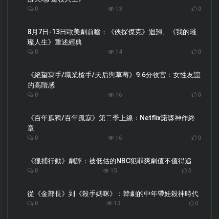
0
13
0
8月7日-13日歐美劇前瞻：《俠探傑克》迴歸、《我的璀
璨人生》重述經典
0
14
0
《絕望寫手/職業槍手/天后與草莓》9.6分收官：女性友誼
的高階感
0
16
0
《百年孤獨/百年孤寂》第二季上線：Netflix諾獎神作終
章
0
16
0
《獵捕行動》劇評：被低估的NBC犯罪爽劇值不值得追
0
15
0
從《金部長》到《殺手媽咪》：韓劇的中年帶娃殺神時代
0
13
0