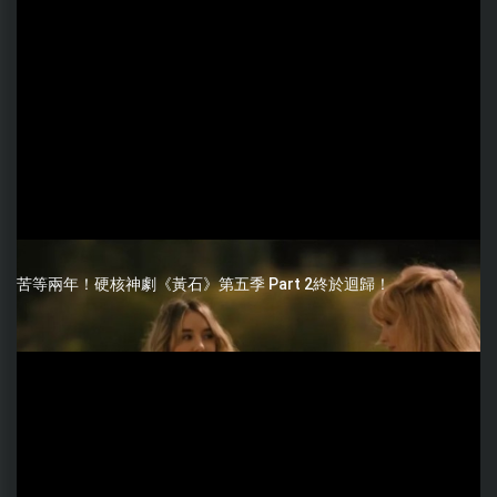
苦等兩年！硬核神劇《黃石》第五季 Part 2終於迴歸！