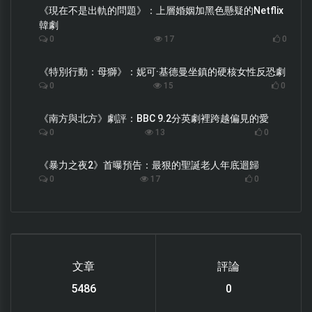
《現在不是出軌的問題》：上層婚姻加黑色懸疑的Netflix
韓劇
0
17
0
《特別行動：母獅》：妮可·基德曼坐鎮的硬核女性反恐劇
0
15
0
《南方與北方》劇評：BBC 9.2分英劇裡跨越偏見的愛
0
13
0
《暴力之夜2》首曝預告：最狠的聖誕老人年底迴歸
0
17
0
文章
評論
6119
0