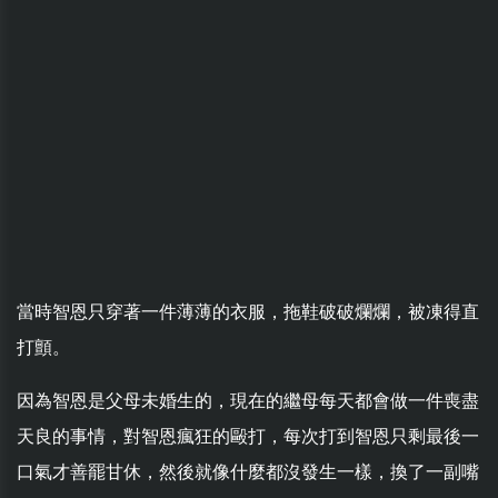
當時智恩只穿著一件薄薄的衣服，拖鞋破破爛爛，被凍得直
打顫。
因為智恩是父母未婚生的，現在的繼母每天都會做一件喪盡
天良的事情，對智恩瘋狂的毆打，每次打到智恩只剩最後一
口氣才善罷甘休，然後就像什麼都沒發生一樣，換了一副嘴