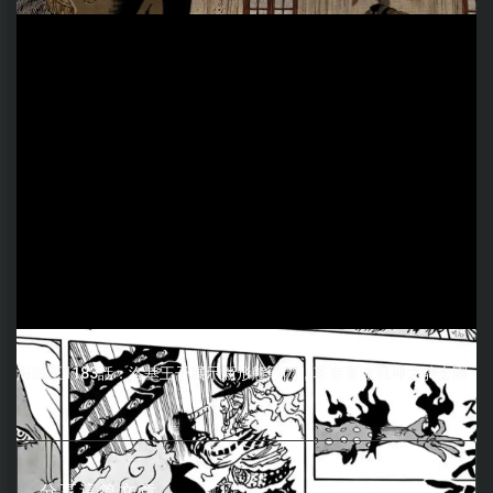
海賊王1183話：洛基王子展示新形態戰鬥，革命軍激戰神之騎士團
分享這篇文章