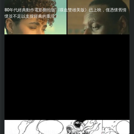
80年代經典動作電影翻拍版《喋血雙雄美版》已上映，僅憑懷舊情
懷並不足以支撐經典的重現！
海賊王1184話：雨之神秒殺山治，戰國前往蜂巢島營救卡普