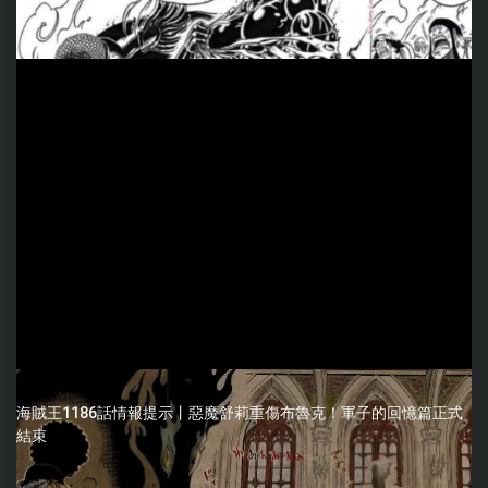
海賊王1186話情報提示丨惡魔舒莉重傷布魯克！軍子的回憶篇正式
結束