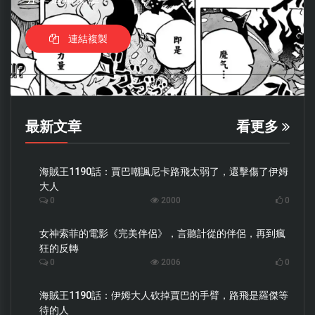
連結複製
最新文章
看更多
海賊王1190話：賈巴嘲諷尼卡路飛太弱了，還擊傷了伊姆
大人
0
2000
0
女神索菲的電影《完美伴侶》，言聽計從的伴侶，再到瘋
狂的反轉
0
2006
0
海賊王1190話：伊姆大人砍掉賈巴的手臂，路飛是羅傑等
待的人