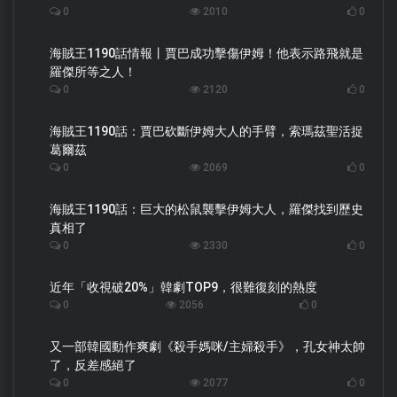
0
2010
0
海賊王1190話情報丨賈巴成功擊傷伊姆！他表示路飛就是
羅傑所等之人！
0
2120
0
海賊王1190話：賈巴砍斷伊姆大人的手臂，索瑪茲聖活捉
葛爾茲
0
2069
0
海賊王1190話：巨大的松鼠襲擊伊姆大人，羅傑找到歷史
真相了
0
2330
0
近年「收視破20%」韓劇TOP9，很難復刻的熱度
0
2056
0
又一部韓國動作爽劇《殺手媽咪/主婦殺手》，孔女神太帥
了，反差感絕了
0
2077
0