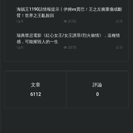
海賊王1190話情報提示丨伊姆vs賈巴！王之左腕重傷或斷
臂！世界之王亂殺回
0
2152
0
瑞典禁忌電影《紅心女王/女王誘罪/烈火偷情》，這種情
感，可能摧毀人的一生
0
2070
0
文章
評論
6112
0