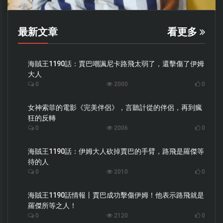
最新文章
看更多
海賊王1190話：賈巴嘲諷尼卡路飛太弱了，還擊傷了伊姆
大人
0
2000
0
女神索菲的電影《完美伴侶》，言聽計從的伴侶，再到瘋
狂的反轉
0
2006
0
海賊王1190話：伊姆大人砍掉賈巴的手臂，路飛是羅傑等
待的人
0
2010
0
海賊王1190話情報丨賈巴成功擊傷伊姆！他表示路飛就是
羅傑所等之人！
0
2120
0