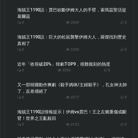
海賊王1190話：賈巴砍斷伊姆大人的手臂，索瑪茲聖活捉
葛爾茲
0
2069
0
海賊王1190話：巨大的松鼠襲擊伊姆大人，羅傑找到歷史
真相了
0
2330
0
近年「收視破20%」韓劇TOP9，很難復刻的熱度
0
2056
0
又一部韓國動作爽劇《殺手媽咪/主婦殺手》，孔女神太帥
了，反差感絕了
0
2077
0
海賊王1190話情報提示丨伊姆vs賈巴！王之左腕重傷或斷
臂！世界之王亂殺回
0
2152
0