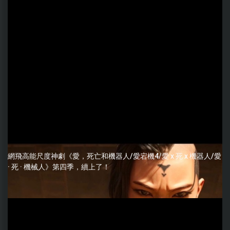
網飛高能尺度神劇《愛，死亡和機器人/愛宕機4/愛 x 死 x 機器人/愛
· 死 · 機械人》第四季，續上了！