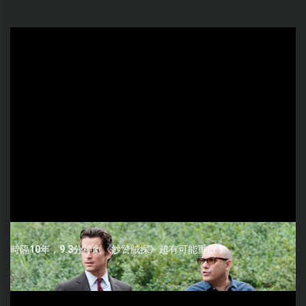
時隔10年，9.3分神劇《妙警賊探》超有可能重啟！