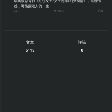
瑞典禁忌電影《紅心女王/女王誘罪/烈火偷情》，這種情
感，可能摧毀人的一生
0
2070
0
文章
評論
6112
0