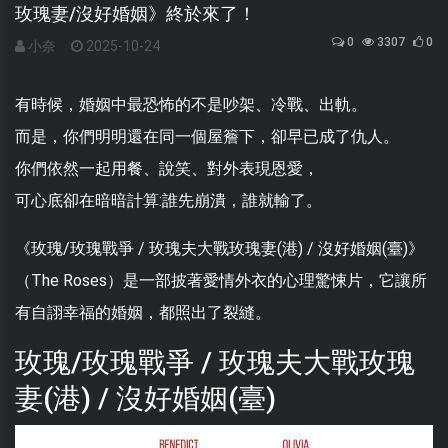
玫瑰妻/沒好婚姻》終於來了！
0
3307
0
小奈
2025-10-24
有時候，婚姻中最恐怖的不是吵架、冷戰、出軌。
而是，你們明明還在同一個屋簷下，卻早已成了仇人。
你們依然一起用餐、說笑、對外表現恩愛，
可心底卻在暗暗計算:誰先崩潰，誰就輸了。
《玫瑰/玫瑰戰爭 / 玫瑰夫大戰玫瑰妻(港) / 沒好婚姻(臺)》
（The Roses）是一部披著愛情外衣的心理驚悚片，它讓所
有自詡幸福的婚姻，都照出了裂縫。
玫瑰/玫瑰戰爭 / 玫瑰夫大戰玫瑰
妻(港) / 沒好婚姻(臺)