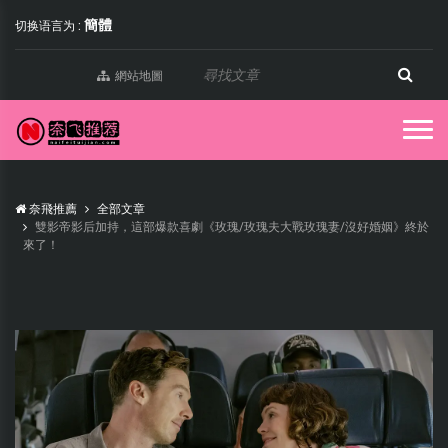
簡體
切换语言为 :
網站地圖
奈飛推薦
全部文章
雙影帝影后加持，這部爆款喜劇《玫瑰/玫瑰夫大戰玫瑰妻/沒好婚姻》終於
來了！