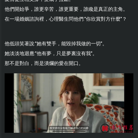
他們開始爭，誰更辛苦，誰更重要，誰纔是真正的主角。
在一場婚姻諮詢裡，心理醫生問他們:"你欣賞對方什麼"？
他低頭笑著說:"她有雙手，能毀掉我做的一切"。
她淡淡地迴應:"他有夢，只是夢裏沒有我"。
那不是對白，而是潰爛的愛在開口。