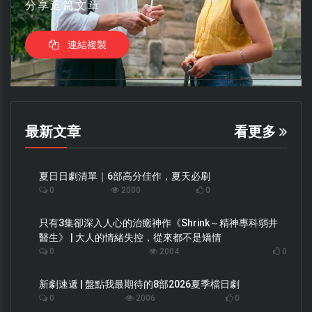
分享這篇文章
連結複製
最新文章
看更多
夏日日劇清單｜6部高分佳作，夏天必刷
0
2000
0
只有3集卻深入人心的治癒神作《Shrink～精神專科弱井
醫生》 | 大人的情緒失控，從來都不是矯情
0
2004
0
新劇速遞 | 盤點我最期待的8部2026夏季檔日劇
0
2006
0