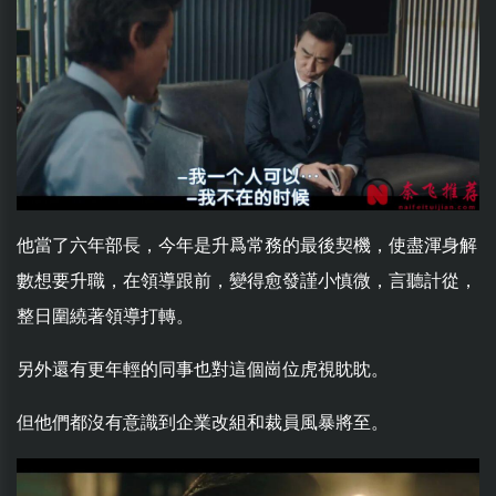
他當了六年部長，今年是升爲常務的最後契機，使盡渾身解
數想要升職，在領導跟前，變得愈發謹小慎微，言聽計從，
整日圍繞著領導打轉。
另外還有更年輕的同事也對這個崗位虎視眈眈。
但他們都沒有意識到企業改組和裁員風暴將至。