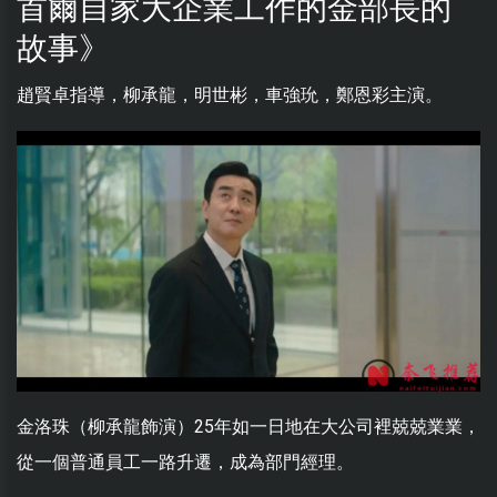
首爾自家大企業工作的金部長的
故事》
趙賢卓指導，柳承龍，明世彬，車強玧，鄭恩彩主演。
金洛珠（柳承龍飾演）25年如一日地在大公司裡兢兢業業，
從一個普通員工一路升遷，成為部門經理。