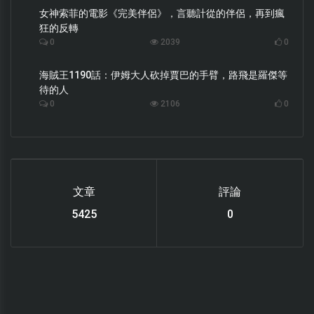
女神索菲的電影《完美伴侶》，言聽計從的伴侶，再到瘋
狂的反轉
0
2039
0
海賊王1190話：伊姆大人砍掉賈巴的手臂，路飛是羅傑等
待的人
0
2106
0
文章
評論
6119
0