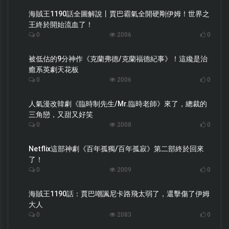
海賊王1190話全圖解說丨賈巴霸氣全開硬剛伊姆！世界之
王終於開始流血了！
0
2006
0
被低估的9分神作《克蘭弗德/克蘭福德紀事》！這纔是治
癒系英劇天花板
0
2006
0
人氣漫改韓劇《臨時制先生/Mr.臨時老師》來了，總裁的
三角戀，又甜又好笑
0
2008
0
Netflix這部神劇《百年孤獨/百年孤寂》第二部終於回來
了！
0
2009
0
海賊王1190話：賈巴嘲諷尼卡路飛太弱了，還擊傷了伊姆
大人
0
2083
0