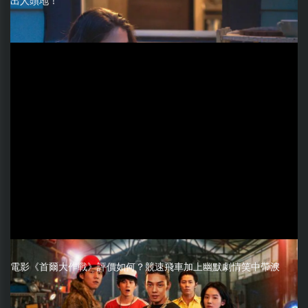
出人頭地！
電影《首爾大作戰》評價如何？競速飛車加上幽默劇情笑中帶淚