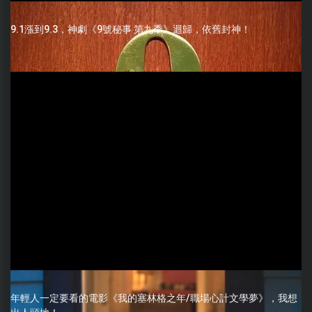
9.1漲到9.3，神劇《9號秘事 第九季》迴歸，依舊封神！
年輕人一定要看的電影《我的塞林格之年/職場心計文學夢》，我想