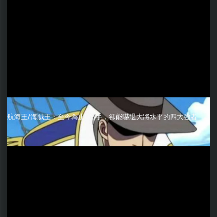
航海王/海賊王：至今為止0出手，卻能嚇退大將水平的四大強者