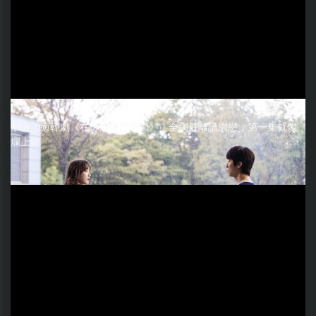
浪漫治癒韓劇《在你燦爛的季節》，全網最離譜網戀，第一集就燦
爛上頭