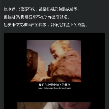
他冷靜、滔滔不絕，甚至把殘忍包裝成哲學。
但拉斯·馮·提爾從來不在乎你是否舒適。
他安排傑克和維吉的長談，就像是課堂上的辯論。