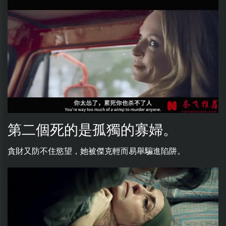
第二個死的是孤獨的寡婦。
貪財又防不住慾望，她被傑克輕而易舉騙進陷阱。