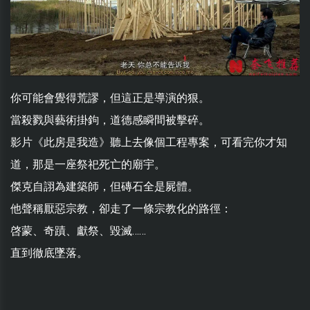
你可能會覺得荒謬，但這正是導演的狠。
當殺戮與藝術掛鉤，道德感瞬間被擊碎。
影片《此房是我造》聽上去像個工程專案，可看完你才知
道，那是一座祭祀死亡的廟宇。
傑克自詡為建築師，但磚石全是屍體。
他聲稱厭惡宗教，卻走了一條宗教化的路徑：
啓蒙、奇蹟、獻祭、毀滅……
直到徹底墜落。