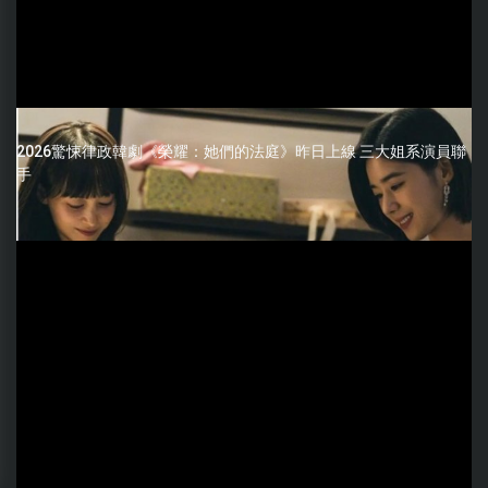
2026驚悚律政韓劇《榮耀：她們的法庭》昨日上線 三大姐系演員聯
手